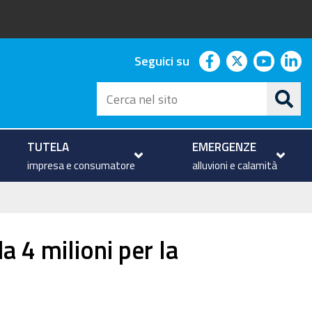
facebook
twitter
youtu
li
Seguici su
Cerca
nel
sito
TUTELA
EMERGENZE
impresa e consumatore
alluvioni e calamità
 4 milioni per la