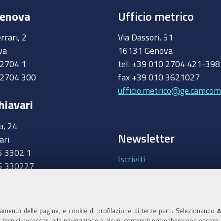
Genova
Ufficio metrico
rrari, 2
Via Dassori, 51
va
16131 Genova
0 2704 1
tel. +39 010 2704 421-39
 2704 300
fax +39 010 3621027
ufficio.metrico@ge.camcom.
hiavari
a, 24
Newsletter
ari
5 3302 1
Iscriviti
5 330227
.camcom.it
Area riservata Giunt
Accedi
namento delle pagine, e cookie di profilazione di terze parti. Selezionando
A
ie tecnici necessari alla navigazione e alcuni contenuti potrebbero non essere