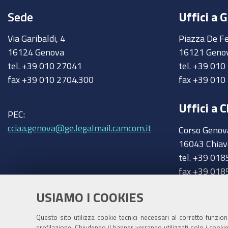
Sede
Uffici a 
Via Garibaldi, 4
Piazza De Fe
16124 Genova
16121 Geno
tel. +39 010 27041
tel. +39 01
fax +39 010 2704.300
fax +39 010
Uffici a C
PEC:
cciaa.genova@ge.legalmail.camcom.it
Corso Genov
16043 Chiav
tel. +39 018
fax +39 018
chiavari@ge
Trasparenza
USIAMO I COOKIES
Amministrazione trasparente
Questo sito utilizza cookie tecnici necessari al corretto funzio
profilazione. Chiudendo il banner verranno utilizzati solo i cook