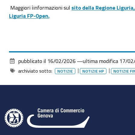
Maggiori ℹ️informazioni sul
sito della Regione Liguria,
Liguria FP-Open
.
pubblicato il
16/02/2026
—
ultima modifica
17/02
archiviato sotto:
NOTIZIE
NOTIZIE HP
NOTIZIE F