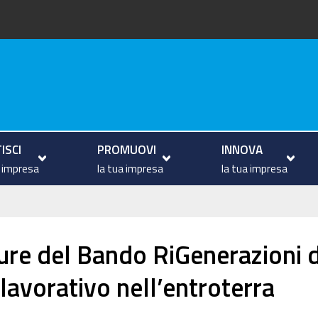
va
ISCI
PROMUOVI
INNOVA
a impresa
la tua impresa
la tua impresa
ure del Bando RiGenerazioni da
lavorativo nell’entroterra