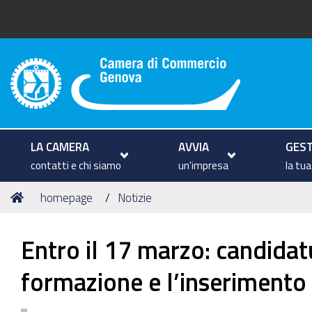
Camera di Commercio di Geno
LA CAMERA
AVVIA
GEST
contatti e chi siamo
un'impresa
la tu
Tu
Home
homepage
Notizie
sei
qui:
Entro il 17 marzo: candidat
formazione e l’inserimento 