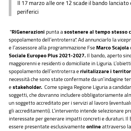
Il 17 marzo alle ore 12 scade il bando lanciato 
periferici
"
RiGenerazioni
punta a
sostenere al tempo stesso ci
spopolamento dell’entroterra". Ad annunciarlo la vicep
e l’assessore alla programmazione Fse
Marco Scajola
Sociale Europeo Plus 2021-2027.
Il bando, aperto sin
maggiorenni e residenti o domiciliate in Liguria. L’obiett
spopolamento dell’entroterra e
rivitalizzare i territor
necessità che sono state confermate da un’indagine ter
e
stakeholder.
Come spiega Regione Liguria a candidar
soggetti, che dovranno includere obbligatoriamente al
un soggetto accreditato per i servizi al lavoro (eventu
gli accreditamenti). L’intervento intende selezionare pro
interessate per generare impatti concreti e duraturi. Il 
essere presentate esclusivamente
online
attraverso l