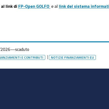
al link di
FP-Open GOLFO
e al
link del
sistema informati
/2026
—
scaduto
INANZIAMENTI E CONTRIBUTI
NOTIZIE FINANZIAMENTI EU