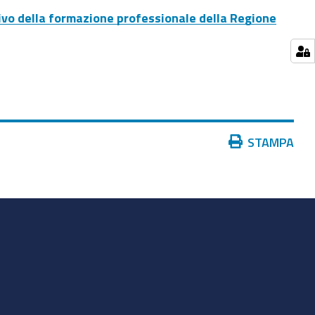
vo della formazione professionale della Regione
Azioni
STAMPA
sul
documento