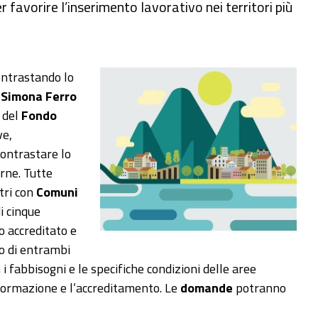
 favorire l’inserimento lavorativo nei territori più
ntrastando lo
a
Simona Ferro
del
Fondo
ve,
contrastare lo
erne. Tutte
tri con
Comuni
i cinque
 accreditato e
so di entrambi
i fabbisogni e le specifiche condizioni delle aree
a formazione e l’accreditamento. Le
domande
potranno