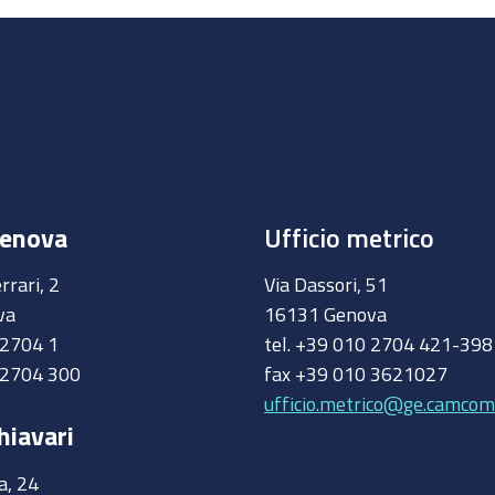
Genova
Ufficio metrico
rrari, 2
Via Dassori, 51
va
16131 Genova
0 2704 1
tel. +39 010 2704 421-39
 2704 300
fax +39 010 3621027
ufficio.metrico@ge.camcom.
hiavari
a, 24