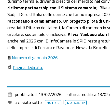
turismo termale, driver di crescita del mercato nel c
ciclismo: partnership con il Sistema camerale
; Bike 
Sud; Il Giro d’Italia delle donne che fanno impresa 2025
raccontano il cambiamento
; Un progetto pilota di Un
creatività Ritorno dei talenti, la Camera di commercio so
circolare, sostenibile e inclusiva;
Al via "Ambasciatori I
anche nel 2026 con ID InfoCamere lo SPID resta gratuit
delle imprese di Ferrara e Ravenna; News da Bruxelle
📙
Numero di gennaio 2026
.
📰
Pagina dedicata.
pubblicato il
13/02/2026
—
ultima modifica
13/02
archiviato sotto:
NOTIZIE
NOTIZIE HP