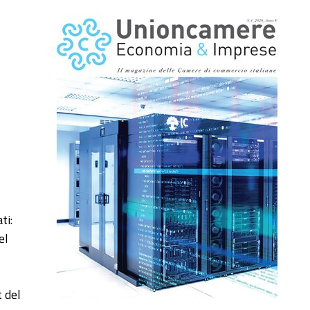
ti:
el
 del