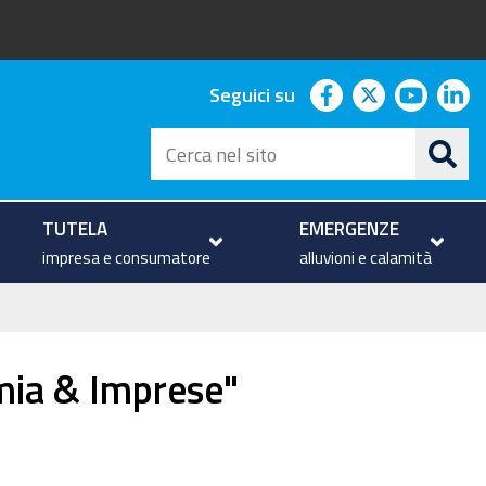
facebook
twitter
youtu
li
Seguici su
Cerca
nel
sito
TUTELA
EMERGENZE
impresa e consumatore
alluvioni e calamità
ia & Imprese"