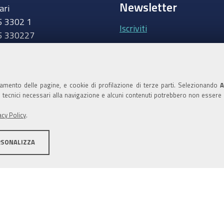
Newsletter
ari
5 3302 1
Iscriviti
5 330227
.camcom.it
Area riservata Giunt
Accedi
namento delle pagine, e cookie di profilazione di terze parti. Selezionando
A
ie tecnici necessari alla navigazione e alcuni contenuti potrebbero non essere
Area riservata Consi
acy Policy
.
Accedi
RSONALIZZA
ilità
Area riservata
Credits