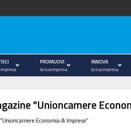
va
ISCI
PROMUOVI
INNOVA
a impresa
la tua impresa
la tua impresa
agazine "Unioncamere Econom
ne “Unioncamere Economia & Imprese”