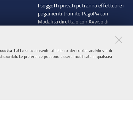
I soggetti privati potranno effettuare i
pagamenti tramite PagoPA con
Modalità diretta o con Avviso di
pagamento al seguente link
a
Paga con PagoPA
Codice IBAN per le pubbliche
ccetta tutto
si acconsente all’utilizzo dei cookie analytics e di
 disponibili. Le preferenze possono essere modificate in qualsiasi
amministrazioni comprese nel regime di
glio
Tesoreria Unica presso la Banca D’Italia:
IT96Z0100004306TU0000007079