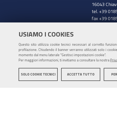
16043 Chiav
tel. +39 018
fax +39 018
chiavari@ge
Trasparenza
USIAMO I COOKIES
Amministrazione trasparente
Questo sito utilizza cookie tecnici necessari al corretto funzio
profilazione. Chiudendo il banner verranno utilizzati solo i cook
momento dal menu laterale "Gestisci impostazioni cookie".
Per maggiori informazioni, ti invitiamo a consultare la nostra
Priv
SOLO COOKIE TECNICI
ACCETTA TUTTO
PE
Mappa del sito
Privacy policy
Note legali
Accessib