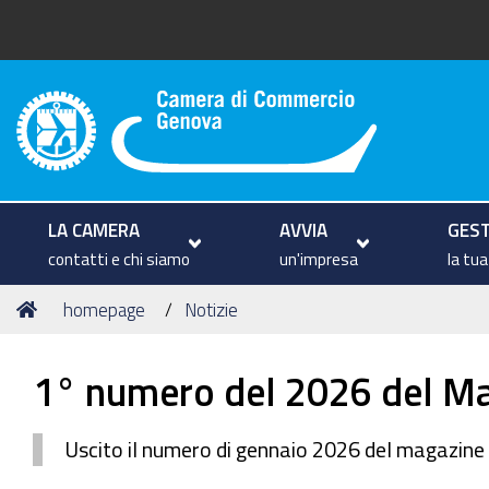
Camera di Commercio di Geno
LA CAMERA
AVVIA
GEST
contatti e chi siamo
un'impresa
la tu
Tu
Home
homepage
Notizie
sei
qui:
1° numero del 2026 del M
Uscito il numero di gennaio 2026 del magazi