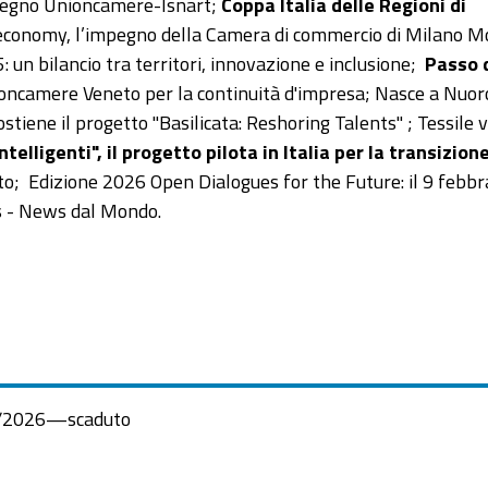
onvegno Unioncamere-Isnart;
Coppa Italia delle Regioni di
economy, l’impegno della Camera di commercio di Milano M
: un bilancio tra territori, innovazione e inclusione;
Passo d
ioncamere Veneto per la continuità d'impresa; Nasce a Nuor
stiene il progetto "Basilicata: Reshoring Talents" ; Tessile v
ntelligenti", il progetto pilota in Italia per la transizio
o; Edizione 2026 Open Dialogues for the Future: il 9 febbra
s - News dal Mondo.
/2026
—
scaduto