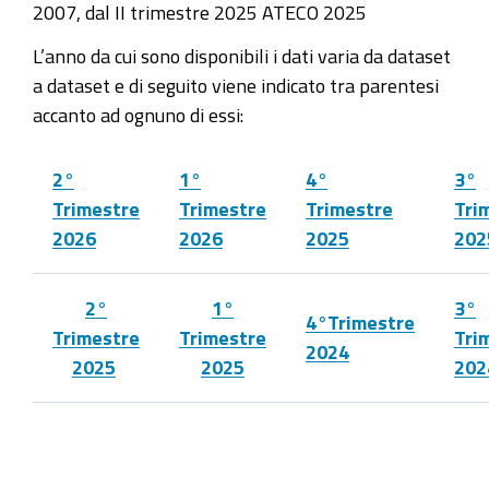
2007, dal II trimestre 2025 ATECO 2025
L’anno da cui sono disponibili i dati varia da dataset
a dataset e di seguito viene indicato tra parentesi
accanto ad ognuno di essi:
2°
1°
4°
3°
Trimestre
Trimestre
Trimestre
Tri
2026
2026
2025
202
2°
1°
3°
4°Trimestre
Trimestre
Trimestre
Tri
2024
2025
2025
202