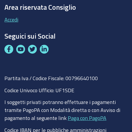
Area riservata Consiglio
Accedi
Seguici sui Social
F
Y
T
L
a
o
w
i
c
u
i
n
e
t
t
k
Partita Iva / Codice Fiscale: 00796640100
b
u
t
e
o
b
e
d
Codice Univoco Ufficio:
UF1SDE
o
e
r
I
I soggetti privati potranno effettuare i pagamenti
k
n
tramite PagoPA con Modalità diretta o con Avviso di
pagamento al seguente link
Paga con PagoPA
Codice IBAN per le pubbliche amministrazioni