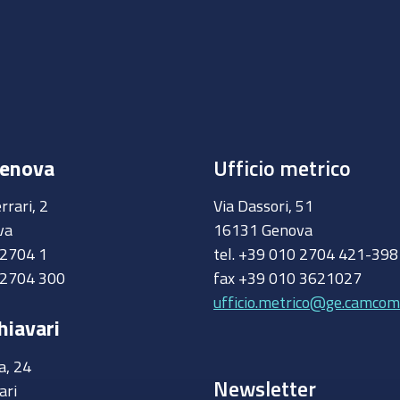
Genova
Ufficio metrico
rrari, 2
Via Dassori, 51
va
16131 Genova
0 2704 1
tel. +39 010 2704 421-39
 2704 300
fax +39 010 3621027
ufficio.metrico@ge.camcom.
hiavari
a, 24
Newsletter
ari