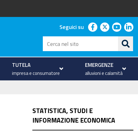
facebook
twitter
youtu
li
Seguici su
Cerca
nel
sito
TUTELA
EMERGENZE
impresa e consumatore
alluvioni e calamità
STATISTICA, STUDI E
INFORMAZIONE ECONOMICA