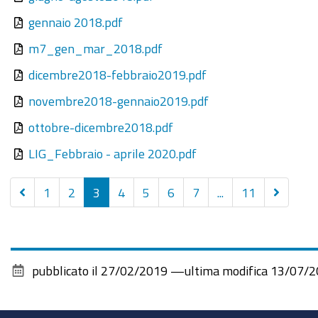
gennaio 2018.pdf
m7_gen_mar_2018.pdf
dicembre2018-febbraio2019.pdf
novembre2018-gennaio2019.pdf
ottobre-dicembre2018.pdf
LIG_Febbraio - aprile 2020.pdf
Precedenti
Successi
1
2
3
4
5
6
7
...
11
20
20
elementi
element
pubblicato il
27/02/2019
—
ultima modifica
13/07/2