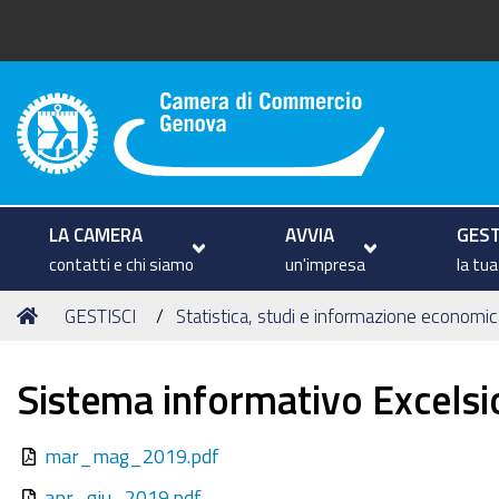
Camera di Commercio di Geno
LA CAMERA
AVVIA
GEST
contatti e chi siamo
un'impresa
la tu
Tu
Home
GESTISCI
Statistica, studi e informazione economic
sei
qui:
Sistema informativo Excelsi
mar_mag_2019.pdf
apr_giu_2019.pdf