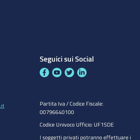
Seguici sui Social
F
Y
T
L
a
o
w
i
c
u
i
n
8
e
t
t
k
Partita Iva / Codice Fiscale:
b
u
t
e
it
00796640100
o
b
e
d
o
e
r
I
Codice Univoco Ufficio:
UF1SDE
k
n
I soggetti privati potranno effettuare i