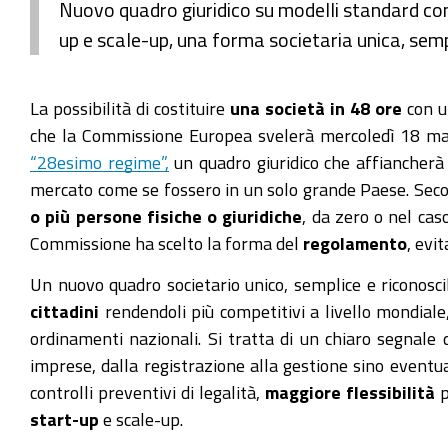
Nuovo quadro giuridico su modelli standard con p
up e scale-up, una forma societaria unica, sempl
La possibilità di costituire
una società in 48 ore
con u
che la Commissione Europea svelerà mercoledì 18 marz
“28esimo regime”,
un quadro giuridico che affiancherà
mercato come se fossero in un solo grande Paese. Secon
o più persone fisiche o giuridiche
, da zero o nel cas
Commissione ha scelto la forma del
regolamento
, evi
Un nuovo quadro societario unico, semplice e riconosc
cittadini
rendendoli più competitivi a livello mondiale
ordinamenti nazionali. Si tratta di un chiaro segnale
imprese, dalla registrazione alla gestione sino eventua
controlli preventivi di legalità,
maggiore flessibilità
p
start-up
e scale-up.