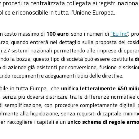
rocedura centralizzata collegata ai registri nazionali 
ice e riconoscibile in tutta l'Unione Europea.
n costo massimo di
100 euro
: sono i numeri di
“Eu Inc”
, pr
o, quando entrerà nel dettaglio sulla proposta del cosi
 i 27 sistemi nazionali permettendo alle imprese di opera
do la bozza, questo tipo di società può essere costituita
d
o di aziende già esistenti per conversione, fusione e scissio
tando recepimenti e adeguamenti tipici delle direttive.
ibile in tutta Europa, che
unifica letteralmente 450 mili
, senza più doversi districare tra le differenze normative 
 di semplificazione, con procedure completamente digitali 
lmente alla liquidazione, senza requisiti di capitale minim
er raccogliere i capitali e un
unico schema di regole arm