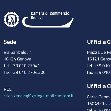
Sede
Uffici a 
Via Garibaldi, 4
Piazza De Fe
16124 Genova
16121 Geno
tel. +39 010 27041
tel. +39 01
fax +39 010 2704.300
fax +39 010
Uffici a C
PEC:
cciaa.genova@ge.legalmail.camcom.it
Corso Genov
16043 Chiav
tel. +39 018