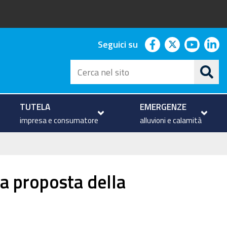
facebook
twitter
youtu
li
Seguici su
Cerca
nel
sito
TUTELA
EMERGENZE
impresa e consumatore
alluvioni e calamità
la proposta della