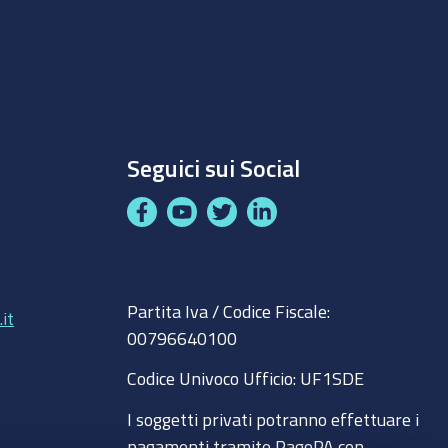
Seguici sui Social
F
Y
T
L
a
o
w
i
c
u
i
n
8
e
t
t
k
Partita Iva / Codice Fiscale:
b
u
t
e
it
00796640100
o
b
e
d
o
e
r
I
Codice Univoco Ufficio:
UF1SDE
k
n
I soggetti privati potranno effettuare i
pagamenti tramite PagoPA con