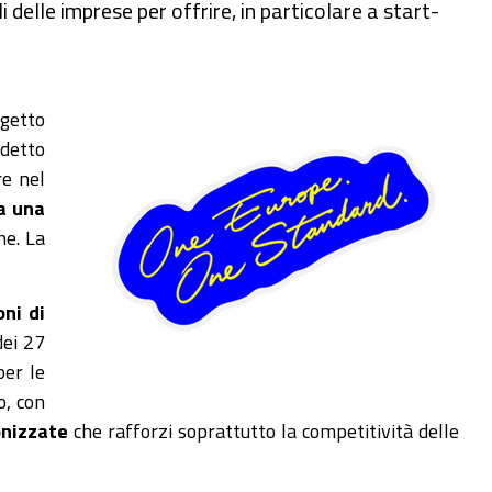
delle imprese per offrire, in particolare a start-
ogetto
ddetto
re nel
a una
ne. La
oni di
dei 27
per le
o, con
onizzate
che rafforzi soprattutto la competitività delle