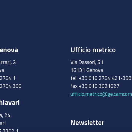
Genova
Ufficio metrico
rrari, 2
Via Dassori, 51
va
16131 Genova
0 2704 1
tel. +39 010 2704 421-39
 2704 300
fax +39 010 3621027
ufficio.metrico@ge.camcom.
hiavari
a, 24
Newsletter
ari
5 3302 1