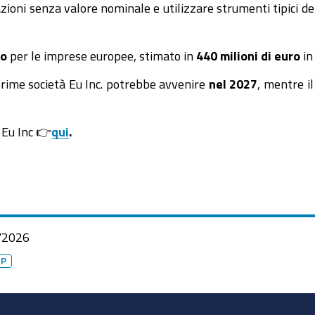
zioni senza valore nominale e utilizzare strumenti tipici del
io
per le imprese europee, stimato in
440 milioni di euro
in 
prime società Eu Inc. potrebbe avvenire
nel 2027
, mentre i
i Eu Inc 👉
qui
.
/2026
HP