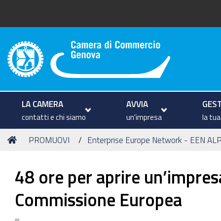
Camera di Commercio di Geno
LA CAMERA
AVVIA
GEST
contatti e chi siamo
un'impresa
la tu
Tu
Home
PROMUOVI
Enterprise Europe Network - EEN AL
sei
qui:
48 ore per aprire un’impresa
Commissione Europea