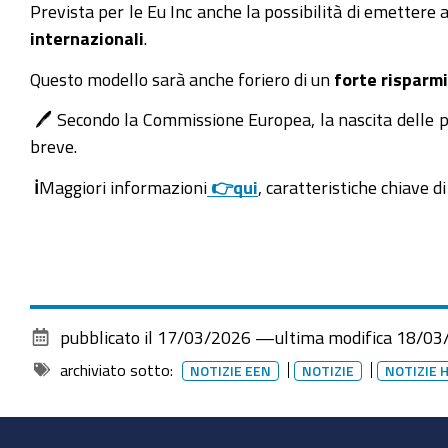
Prevista per le Eu Inc anche la possibilità di emettere a
internazionali
.
Questo modello sarà anche foriero di un
forte risparm
🖊️ Secondo la Commissione Europea, la nascita delle 
breve.
ℹ️
Maggiori informazioni
👉qui
, caratteristiche chiave d
pubblicato il
17/03/2026
—
ultima modifica
18/03
archiviato sotto:
NOTIZIE EEN
NOTIZIE
NOTIZIE 