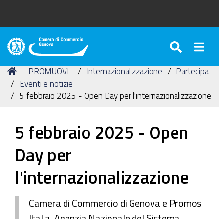
SEARC
Togg
Camera
di
Tu
Home
PROMUOVI
Internazionalizzazione
Partecipa
Commercio
sei
Eventi e notizie
di
qui:
5 febbraio 2025 - Open Day per l'internazionalizzazione
Genova
5 febbraio 2025 - Open
Day per
l'internazionalizzazione
Camera di Commercio di Genova e Promos
Italia, Agenzia Nazionale del Sistema