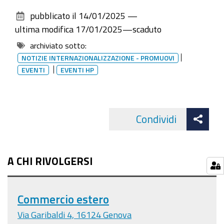
sul
di
pubblicato il
14/01/2025
—
documento
Genova
ultima modifica
17/01/2025
—
scaduto
archiviato sotto:
NOTIZIE INTERNAZIONALIZZAZIONE - PROMUOVI
EVENTI
EVENTI HP
Att
Condividi
Facebo
cond
A CHI RIVOLGERSI
Commercio estero
Via Garibaldi 4, 16124 Genova