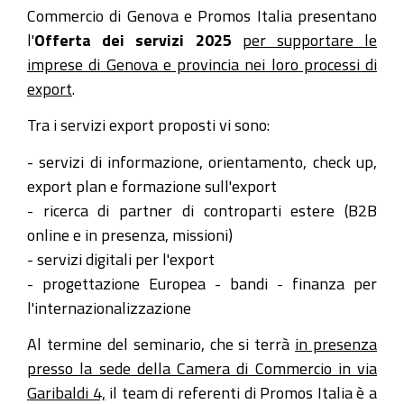
Day
Commercio di Genova e Promos Italia presentano
per
l'
Offerta dei servizi 2025
per supportare le
l'internazionalizzazione
imprese di Genova e provincia nei loro processi di
2025-
export
.
02-
Tra i servizi export proposti vi sono:
05T10:00:00+01:00
- servizi di informazione, orientamento, check up,
2025-
export plan e formazione sull'export
02-
- ricerca di partner di controparti estere (B2B
05T13:00:00+01:00
online e in presenza, missioni)
Camera
- servizi digitali per l'export
di
- progettazione Europea - bandi - finanza per
Commercio
l'internazionalizzazione
di
Genova
Al termine del seminario, che si terrà
in presenza
e
presso la sede della Camera di Commercio in via
Promos
Garibaldi 4,
il team di referenti di Promos Italia è a