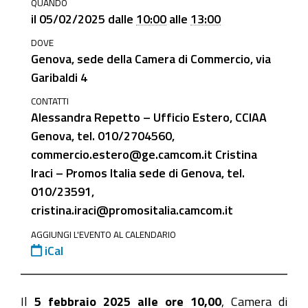
QUANDO
1/partecipa-
il
05/02/2025
dalle
10:00
alle
13:00
1/eventi-
DOVE
e-
Genova, sede della Camera di Commercio, via
notizie-
Garibaldi 4
1/5-
febbraio-
CONTATTI
Alessandra Repetto – Ufficio Estero, CCIAA
2025-
Genova, tel. 010/2704560,
open-
commercio.estero@ge.camcom.it Cristina
day-
Iraci – Promos Italia sede di Genova, tel.
per-
010/23591,
linternazionalizzazione
cristina.iraci@promositalia.camcom.it
5
AGGIUNGI L'EVENTO AL CALENDARIO
febbraio
iCal
2025
-
Open
Il
5 febbraio 2025 alle ore 10,00
, Camera di