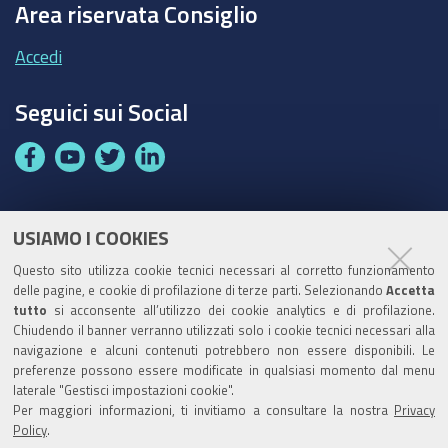
Area riservata Consiglio
Accedi
Seguici sui Social
F
Y
T
L
a
o
w
i
c
u
i
n
e
t
t
k
USIAMO I COOKIES
Partita Iva / Codice Fiscale: 00796640100
b
u
t
e
Questo sito utilizza cookie tecnici necessari al corretto funzionamento
o
b
e
d
delle pagine, e cookie di profilazione di terze parti. Selezionando
Accetta
Codice Univoco Ufficio:
UF1SDE
tutto
si acconsente all’utilizzo dei cookie analytics e di profilazione.
o
e
r
I
Chiudendo il banner verranno utilizzati solo i cookie tecnici necessari alla
I soggetti privati potranno effettuare i pagamenti
k
n
navigazione e alcuni contenuti potrebbero non essere disponibili. Le
tramite PagoPA con Modalità diretta o con Avviso di
preferenze possono essere modificate in qualsiasi momento dal menu
pagamento al seguente link
Paga con PagoPA
laterale "Gestisci impostazioni cookie".
Per maggiori informazioni, ti invitiamo a consultare la nostra
Privacy
Codice IBAN per le pubbliche amministrazioni
Policy
.