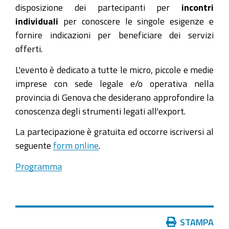
Italia,
disposizione dei partecipanti per
incontri
Agenzia
individuali
per conoscere le singole esigenze e
Nazionale
fornire indicazioni per beneficiare dei servizi
del
offerti.
Sistema
L'evento è dedicato a tutte le micro, piccole e medie
Camerale
imprese con sede legale e/o operativa nella
per
provincia di Genova che desiderano approfondire la
l'internazionalizzazione,
conoscenza degli strumenti legati all'export.
presentano
l'Offerta
La partecipazione è gratuita ed occorre iscriversi al
dei
seguente
form online
.
servizi
Programma
2025
a
disposizione
delle
Azioni
STAMPA
imprese