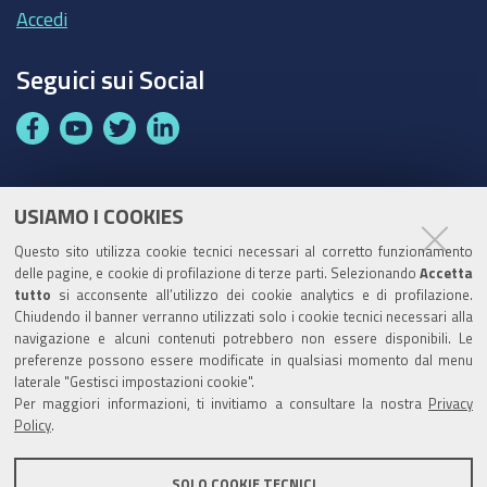
Accedi
Seguici sui Social
F
Y
T
L
a
o
w
i
c
u
i
n
e
t
t
k
USIAMO I COOKIES
Partita Iva / Codice Fiscale: 00796640100
b
u
t
e
Questo sito utilizza cookie tecnici necessari al corretto funzionamento
o
b
e
d
delle pagine, e cookie di profilazione di terze parti. Selezionando
Accetta
Codice Univoco Ufficio:
UF1SDE
tutto
si acconsente all’utilizzo dei cookie analytics e di profilazione.
o
e
r
I
Chiudendo il banner verranno utilizzati solo i cookie tecnici necessari alla
I soggetti privati potranno effettuare i pagamenti
k
n
navigazione e alcuni contenuti potrebbero non essere disponibili. Le
tramite PagoPA con Modalità diretta o con Avviso di
preferenze possono essere modificate in qualsiasi momento dal menu
pagamento al seguente link
Paga con PagoPA
laterale "Gestisci impostazioni cookie".
Per maggiori informazioni, ti invitiamo a consultare la nostra
Privacy
Codice IBAN per le pubbliche amministrazioni
Policy
.
comprese nel regime di Tesoreria Unica presso la
Banca D’Italia: IT96Z0100004306TU0000007079
SOLO COOKIE TECNICI