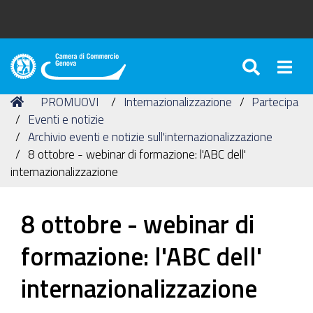
SEARC
Togg
Camera
di
Tu
Home
PROMUOVI
Internazionalizzazione
Partecipa
Commercio
sei
Eventi e notizie
di
qui:
Archivio eventi e notizie sull'internazionalizzazione
Genova
8 ottobre - webinar di formazione: l'ABC dell'
internazionalizzazione
8 ottobre - webinar di
formazione: l'ABC dell'
internazionalizzazione