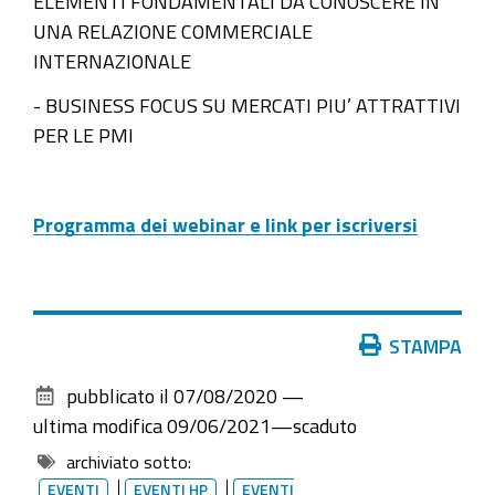
ELEMENTI FONDAMENTALI DA CONOSCERE IN
10-
UNA RELAZIONE COMMERCIALE
08T13:00:00+02:00
INTERNAZIONALE
Webinar
- BUSINESS FOCUS SU MERCATI PIU’ ATTRATTIVI
di
PER LE PMI
formazione
con
la
Programma dei webinar e link per iscriversi
collaborazione
di
NIBI-
PROMOS
Azioni
STAMPA
ITALIA
sul
pubblicato il
07/08/2020
—
documento
ultima modifica
09/06/2021
—
scaduto
archiviato sotto:
EVENTI
EVENTI HP
EVENTI