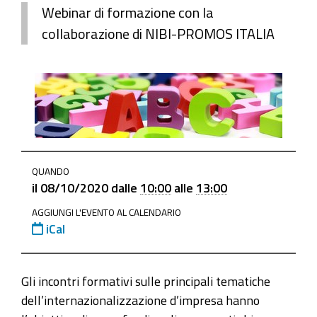
Webinar di formazione con la
collaborazione di NIBI-PROMOS ITALIA
https://www.ge.camcom.gov.it/it/promuovi/internazion
QUANDO
1/partecipa-
il
08/10/2020
dalle
10:00
alle
13:00
1/eventi-
AGGIUNGI L'EVENTO AL CALENDARIO
e-
iCal
notizie-
1/archivio-
eventi-
Gli incontri formativi sulle principali tematiche
e-
dell’internazionalizzazione d’impresa hanno
notizie-