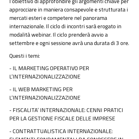
l’obiettivo di approfondire gli argomenti chiave per
sullinternazionalizzazione/copy3_of_abc-
approcciare in maniera consapevole e strutturata i
dell-
mercati esteri e competere nel panorama
internazionalizzazione
internazionale. Il ciclo di incontri sarà erogato in
8
modalità webinar. Il ciclo prenderà avvio a
ottobre
settembre e ogni sessione avrà una durata di 3 ore.
-
Questi i temi:
webinar
di
- IL MARKETING OPERATIVO PER
formazione:
L’INTERNAZIONALIZZAZIONE
l'ABC
- IL WEB MARKETING PER
dell'
L’INTERNAZIONALIZZAZIONE
internazionalizzazione
- FISCALITA’ INTERNAZIONALE: CENNI PRATICI
2020-
PER LA GESTIONE FISCALE DELLE IMPRESE
10-
08T10:00:00+02:00
- CONTRATTUALISTICA INTERNAZIONALE:
2020-