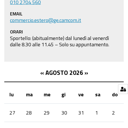
010 2704 560
EMAIL
commercio.estero@ge.camcom.it
ORARI
Sportello: (abitualmente) dal lunedì al venerdì
dalle 8.30 alle 11.45 – Solo su appuntamento.
«
AGOSTO 2026
»
lu
ma
me
gi
ve
sa
do
month-
27
28
29
30
31
1
2
8