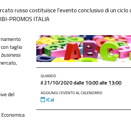
ato russo costituisce l'evento conclusivo di un ciclo 
i NIBI-PROMOS ITALIA
izzazione-
iornamento
 con taglio
a
business
 mercato,
QUANDO
il
21/10/2020
dalle
10:00
alle
13:00
AGGIUNGI L'EVENTO AL CALENDARIO
ive del
iCal
ne Economica