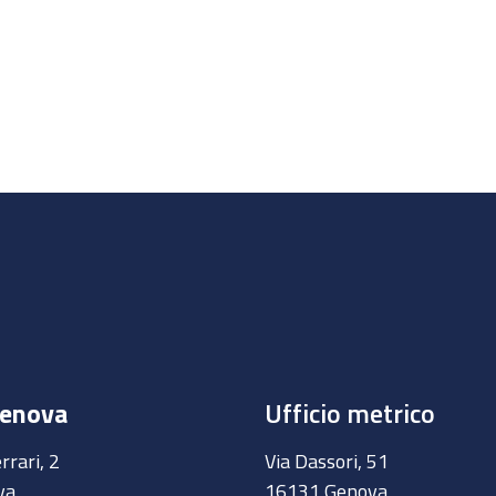
Genova
Ufficio metrico
rrari, 2
Via Dassori, 51
va
16131 Genova