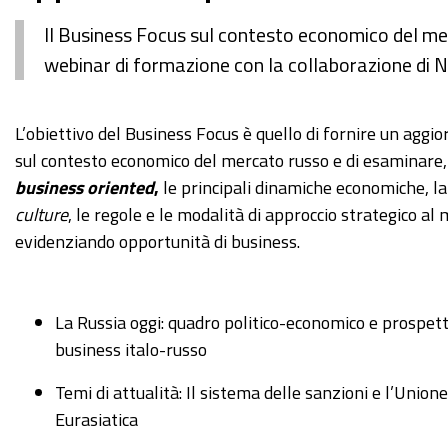
Il Business Focus sul contesto economico del merc
webinar di formazione con la collaborazione d
https://www.ge.camcom.gov.it/it/promuovi/internazional
L’obiettivo del Business Focus è quello di fornire un agg
1/partecipa-
sul contesto economico del mercato russo e di esaminare,
1/eventi-
business oriented
,
le principali dinamiche economiche, l
e-
culture
, le regole e le modalità di approccio strategico al
notizie-
evidenziando opportunità di business.
1/archivio-
eventi-
e-
La Russia oggi: quadro politico-economico e prospett
notizie-
business italo-russo
sullinternazionalizzazione/copy4_of_abc-
Temi di attualità: Il sistema delle sanzioni e l’Unio
dell-
Eurasiatica
internazionalizzazione