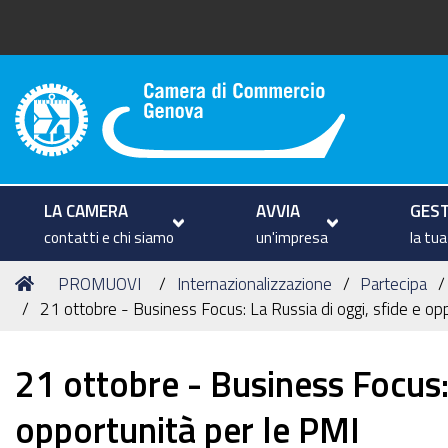
Camera di Commercio di Geno
LA CAMERA
AVVIA
GEST
contatti e chi siamo
un'impresa
la tu
Tu
Home
PROMUOVI
Internazionalizzazione
Partecipa
sei
21 ottobre - Business Focus: La Russia di oggi, sfide e op
qui:
21 ottobre - Business Focus: 
opportunità per le PMI