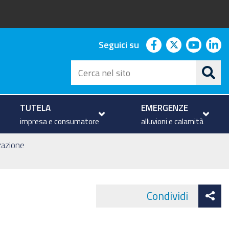
facebook
twitter
youtu
li
Seguici su
Cerca
nel
sito
TUTELA
EMERGENZE
impresa e consumatore
alluvioni e calamità
zzazione
At
Condividi
Face
co