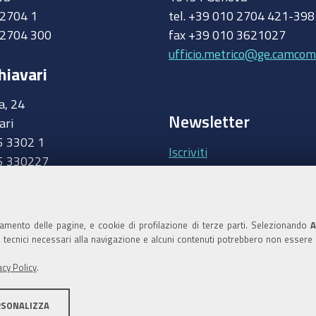
0 2704 1
tel. +39 010 2704 421-39
 2704 300
fax +39 010 3621027
ufficio.metrico@ge.camcom.
hiavari
a, 24
Newsletter
ari
5 3302 1
Iscriviti
5 330227
.camcom.it
Area riservata Giunt
Accedi
namento delle pagine, e cookie di profilazione di terze parti. Selezionando
A
ie tecnici necessari alla navigazione e alcuni contenuti potrebbero non essere
Area riservata Consi
acy Policy
.
Accedi
RSONALIZZA