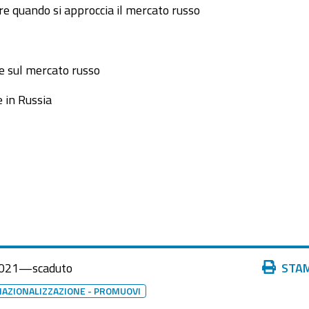
re quando si approccia il mercato russo
e sul mercato russo
e in Russia
Azioni
021
—
scaduto
STA
sul
NAZIONALIZZAZIONE - PROMUOVI
documento