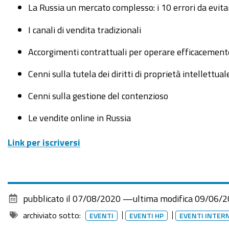
La Russia un mercato complesso: i 10 errori da evita
21
ottobre
I canali di vendita tradizionali
-
Business
Accorgimenti contrattuali per operare efficacement
Focus:
Cenni sulla tutela dei diritti di proprietà intellettual
La
Russia
Cenni sulla gestione del contenzioso
di
Le vendite online in Russia
oggi,
sfide
Link per iscriversi
e
opportunità
per
le
pubblicato il
07/08/2020
—
ultima modifica
09/06/2
PMI
archiviato sotto:
EVENTI
EVENTI HP
EVENTI INTER
2020-