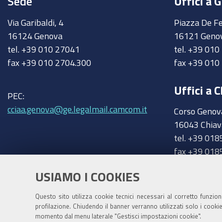
Sede
Uffici a 
2021
Via Garibaldi, 4
Piazza De Fe
-
16124 Genova
16121 Geno
webinar:
tel. +39 010 27041
tel. +39 01
Design
fax +39 010 2704.300
fax +39 010
&
Furniture
Uffici a C
Made
PEC:
in
cciaa.genova@ge.legalmail.camcom.it
Corso Genov
Italy:
16043 Chiav
come
tel. +39 018
entrare
fax +39 018
e
chiavari@ge
Trasparenza
operare
USIAMO I COOKIES
con
Amministrazione trasparente
successo
Questo sito utilizza cookie tecnici necessari al corretto funzio
profilazione. Chiudendo il banner verranno utilizzati solo i cook
nel
momento dal menu laterale "Gestisci impostazioni cookie".