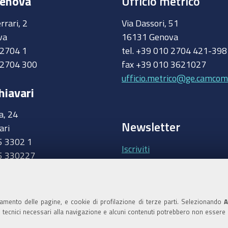
Genova
Ufficio metrico
rrari, 2
Via Dassori, 51
va
16131 Genova
0 2704 1
tel. +39 010 2704 421-39
 2704 300
fax +39 010 3621027
ufficio.metrico@ge.camcom.
hiavari
a, 24
Newsletter
ari
5 3302 1
Iscriviti
5 330227
.camcom.it
Area riservata Giunt
Accedi
namento delle pagine, e cookie di profilazione di terze parti. Selezionando
A
ie tecnici necessari alla navigazione e alcuni contenuti potrebbero non essere
Area riservata Consi