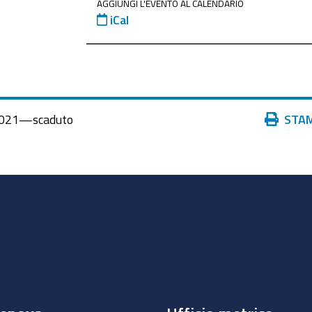
AGGIUNGI L'EVENTO AL CALENDARIO
iCal
Azioni
021
—
scaduto
STA
sul
documento