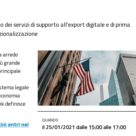
dei servizi di supporto all'export digitale e di prima
zionalizzazione
izzazione-
a arredo
iù grande
principale
istema legale
’economia
nk definisce
QUANDO
ni entri nel
il
25/01/2021
dalle
15:00
alle
17:00