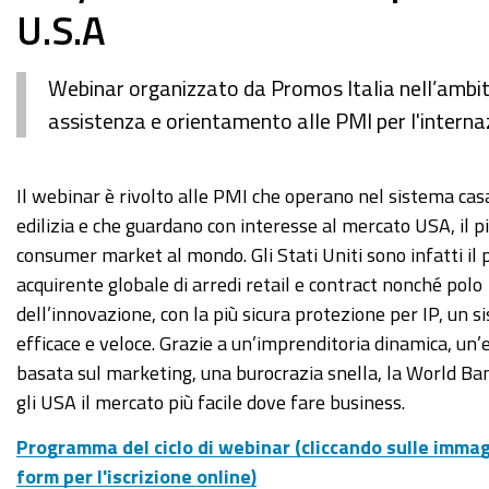
U.S.A
Webinar organizzato da Promos Italia nell’ambito 
assistenza e orientamento alle PMI per l'interna
https://www.ge.camcom.gov.it/it/promuovi/internazional
Il webinar è rivolto alle PMI che operano nel sistema cas
1/partecipa-
edilizia e che guardano con interesse al mercato USA, il p
1/eventi-
consumer market al mondo. Gli Stati Uniti sono infatti il 
e-
acquirente globale di arredi retail e contract nonché polo
notizie-
dell’innovazione, con la più sicura protezione per IP, un s
1/archivio-
efficace e veloce. Grazie a un’imprenditoria dinamica, un
eventi-
basata sul marketing, una burocrazia snella, la World Ba
e-
gli USA il mercato più facile dove fare business.
notizie-
Programma del ciclo di webinar (cliccando sulle immagi
sullinternazionalizzazione/webinar-
form per l'iscrizione online)