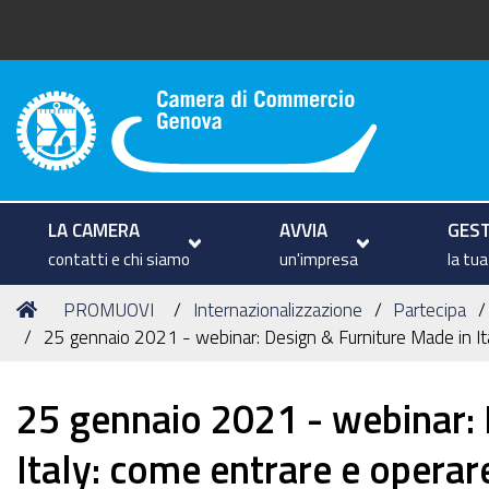
Camera di Commercio di Geno
LA CAMERA
AVVIA
GEST
contatti e chi siamo
un'impresa
la tu
Tu
Home
PROMUOVI
Internazionalizzazione
Partecipa
sei
25 gennaio 2021 - webinar: Design & Furniture Made in It
qui:
25 gennaio 2021 - webinar: 
Italy: come entrare e opera