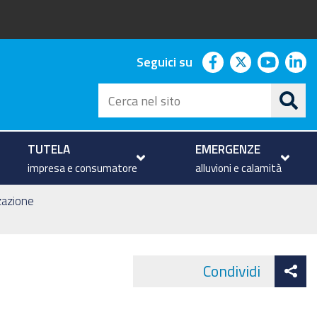
facebook
twitter
youtu
li
Seguici su
Cerca
nel
sito
TUTELA
EMERGENZE
impresa e consumatore
alluvioni e calamità
zzazione
At
Condividi
Face
co