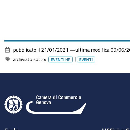
design-
furniture-
made-
in-
italy-
come-
entrare-
pubblicato il
21/01/2021
—
ultima modifica
09/06/2
e-
archiviato sotto:
EVENTI HP
EVENTI
operare-
con-
successo-
nel-
mercato-
u-
s.a
25
gennaio