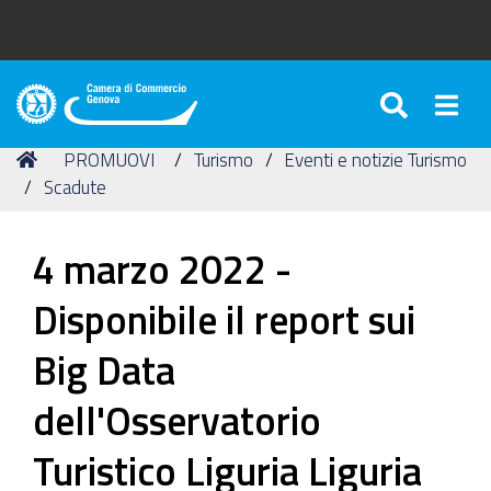
SEARC
Togg
Camera
di
Tu
Home
PROMUOVI
Turismo
Eventi e notizie Turismo
Commercio
sei
Scadute
di
qui:
Genova
4 marzo 2022 -
Disponibile il report sui
Big Data
dell'Osservatorio
Turistico Liguria Liguria