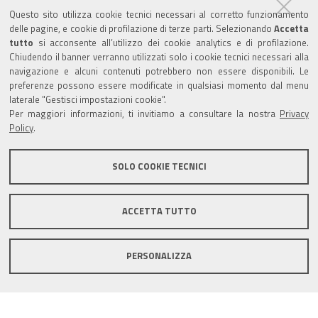
Partita Iva / Codice Fiscale: 00796640100
b
u
t
e
Questo sito utilizza cookie tecnici necessari al corretto funzionamento
o
b
e
d
delle pagine, e cookie di profilazione di terze parti. Selezionando
Accetta
Codice Univoco Ufficio:
UF1SDE
tutto
si acconsente all’utilizzo dei cookie analytics e di profilazione.
o
e
r
I
Chiudendo il banner verranno utilizzati solo i cookie tecnici necessari alla
I soggetti privati potranno effettuare i pagamenti
k
n
navigazione e alcuni contenuti potrebbero non essere disponibili. Le
tramite PagoPA con Modalità diretta o con Avviso di
preferenze possono essere modificate in qualsiasi momento dal menu
pagamento al seguente link
Paga con PagoPA
laterale "Gestisci impostazioni cookie".
Per maggiori informazioni, ti invitiamo a consultare la nostra
Privacy
Codice IBAN per le pubbliche amministrazioni
Policy
.
comprese nel regime di Tesoreria Unica presso la
Banca D’Italia: IT96Z0100004306TU0000007079
SOLO COOKIE TECNICI
ACCETTA TUTTO
Mappa del sito
Privacy policy
Note legali
PERSONALIZZA
Accessibilità
Area riservata
Credits