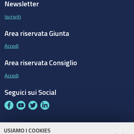
Newsletter
Iscriviti
Area riservata Giunta
Accedi
Area riservata Consiglio
Accedi
Seguici sui Social
F
Y
T
L
a
o
w
i
c
u
i
n
e
t
t
k
USIAMO I COOKIES