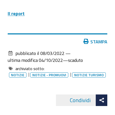
Il report
Azioni
STAMPA
sul
pubblicato il
08/03/2022
—
documento
ultima modifica
04/10/2022
—
scaduto
archiviato sotto:
NOTIZIE
NOTIZIE - PROMUOVI
NOTIZIE TURISMO
Att
Condividi
Facebo
cond