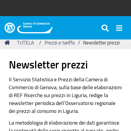
SEARC
Togg
Camera
di
Tu
Home
TUTELA
Prezzi e tariffe
Newsletter prezzi
Commercio
sei
di
qui:
Genova
Newsletter prezzi
Il Servizio Statistica e Prezzi della Camera di
Commercio di Genova, sulla base delle elaborazioni
di REF Ricerche sui prezzi in Liguria, redige la
newsletter periodica dell’Osservatorio regionale
dei prezzi al consumo in Liguria.
La metodologia di elaborazione dei dati garantisce
la continuità delle serie rispetto al passato, anche