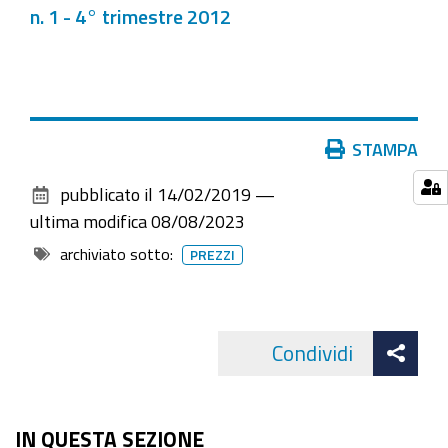
n. 1 - 4° trimestre 2012
Azioni
STAMPA
sul
pubblicato il
14/02/2019
—
documento
ultima modifica
08/08/2023
archiviato sotto:
PREZZI
Att
Condividi
Facebo
cond
IN QUESTA SEZIONE