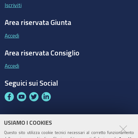
Iscriviti
Area riservata Giunta
Accedi
Area riservata Consiglio
Accedi
Seguici sui Social
F
Y
T
L
a
o
w
i
c
u
i
n
e
t
t
k
USIAMO I COOKIES
Partita Iva / Codice Fiscale: 00796640100
b
u
t
e
Questo sito utilizza cookie tecnici necessari al corretto funzionamento
o
b
e
d