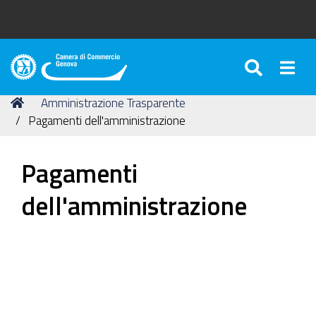
SEARC
Togg
Camera
di
Tu
Home
Amministrazione Trasparente
Commercio
sei
Pagamenti dell'amministrazione
di
qui:
Genova
Pagamenti
dell'amministrazione