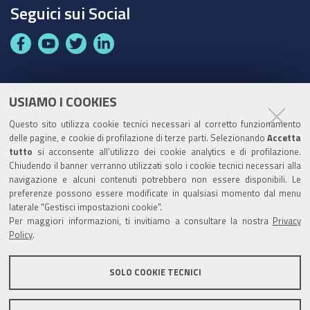
Seguici sui Social
F
Y
T
L
a
o
w
i
c
u
i
n
e
t
t
k
USIAMO I COOKIES
Partita Iva / Codice Fiscale: 00796640100
b
u
t
e
Questo sito utilizza cookie tecnici necessari al corretto funzionamento
o
b
e
d
delle pagine, e cookie di profilazione di terze parti. Selezionando
Accetta
Codice Univoco Ufficio:
UF1SDE
tutto
si acconsente all’utilizzo dei cookie analytics e di profilazione.
o
e
r
I
Chiudendo il banner verranno utilizzati solo i cookie tecnici necessari alla
I soggetti privati potranno effettuare i pagamenti
k
n
navigazione e alcuni contenuti potrebbero non essere disponibili. Le
tramite PagoPA con Modalità diretta o con Avviso di
preferenze possono essere modificate in qualsiasi momento dal menu
pagamento al seguente link
Paga con PagoPA
laterale "Gestisci impostazioni cookie".
Per maggiori informazioni, ti invitiamo a consultare la nostra
Privacy
Codice IBAN per le pubbliche amministrazioni
Policy
.
comprese nel regime di Tesoreria Unica presso la
Banca D’Italia: IT96Z0100004306TU0000007079
SOLO COOKIE TECNICI