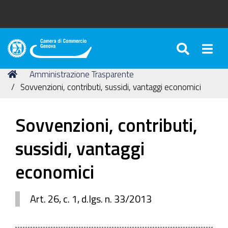
SEARC
Togg
Camera
di
Tu
Home
Amministrazione Trasparente
Commercio
sei
Sovvenzioni, contributi, sussidi, vantaggi economici
di
qui:
Genova
Sovvenzioni, contributi,
sussidi, vantaggi
economici
Art. 26, c. 1, d.lgs. n. 33/2013