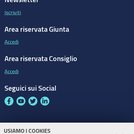
Iscriviti
Area riservata Giunta
Accedi
Area riservata Consiglio
Accedi
Seguici sui Social
F
Y
T
L
a
o
w
i
c
u
i
n
e
t
t
k
USIAMO I COOKIES
Partita Iva / Codice Fiscale: 00796640100
b
u
t
e