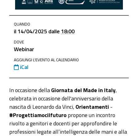
https://www.ge.camcom.gov.it/it/elementi-
QUANDO
homepage/events/14-
il
14/04/2025
dalle
18:00
aprile-
DOVE
dall2019artigianato-
Webinar
all2019industria-
del-
AGGIUNGI L'EVENTO AL CALENDARIO
iCal
made-
in-
italy-
In occasione della
Giornata del Made in Italy
,
le-
celebrata in occasione dell'anniversario della
professioni-
nascita di Leonardo da Vinci,
Orientamenti
-
201chands201d-
#Progettiamocilfuturo
propone un incontro
in-
rivolto a genitori e docenti per approfondire le
liguria
professioni legate all’intelligenza delle mani e alla
14