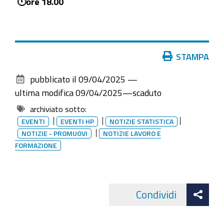
🕛ore 18.00
04-
14T23:59:59+02:00
Evento
Azioni
realizzato
STAMPA
sul
in
pubblicato il
09/04/2025
—
documento
collaborazione
ultima modifica
09/04/2025
—
scaduto
con
archiviato sotto:
Camera
EVENTI
EVENTI HP
NOTIZIE STATISTICA
di
NOTIZIE - PROMUOVI
NOTIZIE LAVORO E
Commercio
FORMAZIONE
di
Genova
e
Att
Camera
Condividi
Facebo
cond
di
Commercio