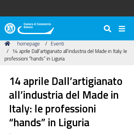
SEARC
Togg
Camera
di
Tu
Home
homepage
Eventi
Commercio
sei
14 aprile Dall’artigianato all’industria del Made in Italy: le
di
qui:
professioni “hands” in Liguria
Genova
14 aprile Dall’artigianato
all’industria del Made in
Italy: le professioni
“hands” in Liguria