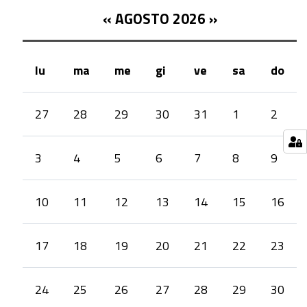
Riviere
«
AGOSTO 2026
»
di
Liguria.
lu
ma
me
gi
ve
sa
do
month-
27
28
29
30
31
1
2
8
3
4
5
6
7
8
9
10
11
12
13
14
15
16
17
18
19
20
21
22
23
24
25
26
27
28
29
30