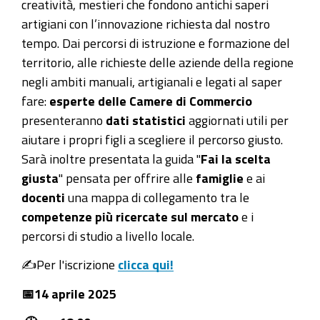
creatività, mestieri che fondono antichi saperi
aprile
artigiani con l’innovazione richiesta dal nostro
Dall’artigianato
tempo. Dai percorsi di istruzione e formazione del
all’industria
territorio, alle richieste delle aziende della regione
del
negli ambiti manuali, artigianali e legati al saper
Made
fare:
esperte delle Camere di Commercio
in
presenteranno
dati statistici
aggiornati utili per
Italy:
aiutare i propri figli a scegliere il percorso giusto.
le
Sarà inoltre presentata la guida "
Fai la scelta
professioni
giusta
" pensata per offrire alle
famiglie
e ai
“hands”
docenti
una mappa di collegamento tra le
in
competenze più ricercate sul mercato
e i
Liguria
percorsi di studio a livello locale.
2025-
✍️Per l'iscrizione
clicca qui!
04-
14T18:00:00+02:00
📅14 aprile 2025
2025-