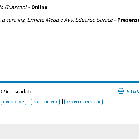
io Guasconi -
Online
A
a cura
Ing. Ermete Meda e Avv. Eduardo Surace
-
Presenz
Azioni
024
—
scaduto
STA
sul
EVENTI HP
NOTIZIE PID
EVENTI - INNOVA
documento