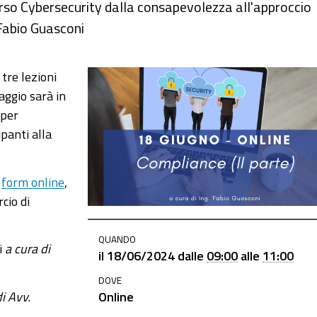
orso Cybersecurity dalla consapevolezza all'approccio
. Fabio Guasconi
 tre lezioni
aggio sarà in
 per
ipanti alla
e
form online
,
cio di
QUANDO
i
a cura di
il
18/06/2024
dalle
09:00
alle
11:00
DOVE
di Avv.
Online