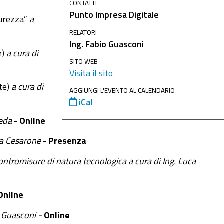
CONTATTI
Punto Impresa Digitale
curezza”
a
RELATORI
Ing. Fabio Guasconi
e)
a cura di
SITO WEB
Visita il sito
te)
a cura di
AGGIUNGI L'EVENTO AL CALENDARIO
iCal
Meda
-
Online
gia Cesarone
-
Presenza
 contromisure di natura tecnologica
a cura di Ing. Luca
Online
 Guasconi -
Online