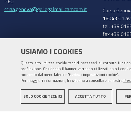
PEC:
cciaa.genova@ge.legalmail.camcom.it
Corso Genov
16043 Chiav
tel. +39 018
fax +39 018
chiavari@ge
Trasparenza
USIAMO I COOKIES
Amministrazione trasparente
Questo sito utilizza cookie tecnici necessari al corretto funzio
profilazione. Chiudendo il banner verranno utilizzati solo i cook
momento dal menu laterale "Gestisci impostazioni cookie".
Per maggiori informazioni, ti invitiamo a consultare la nostra
Priv
SOLO COOKIE TECNICI
ACCETTA TUTTO
PE
Mappa del sito
Privacy policy
Note legali
Accessib