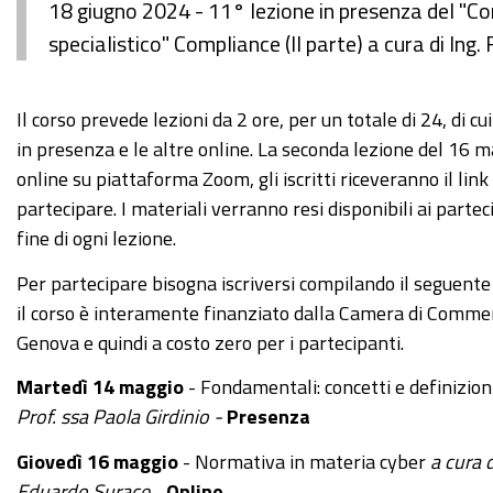
18 giugno 2024 - 11° lezione in presenza del "C
specialistico" Compliance (II parte) a cura di Ing
https://www.ge.camcom.gov.it/it/elementi-
Il corso prevede lezioni da 2 ore, per un totale di 24, di cui
homepage/events/18-
in presenza e le altre online. La seconda lezione del 16 m
giugno-
online su piattaforma Zoom, gli iscritti riceveranno il link
corso-
partecipare. I materiali verranno resi disponibili ai partec
cybersecurity-
fine di ogni lezione.
dalla-
Per partecipare bisogna iscriversi compilando il seguent
consapevolezza-
il corso è interamente finanziato dalla Camera di Commer
allapproccio-
Genova
e quindi a costo zero per i partecipanti.
specialistico-
11-
Martedì 14 maggio
- Fondamentali: concetti e definizion
lezione
Prof. ssa Paola Girdinio -
Presenza
18
Giovedì 16 maggio
- Normativa in materia cyber
a cura 
giugno
Eduardo Surace
-
Online