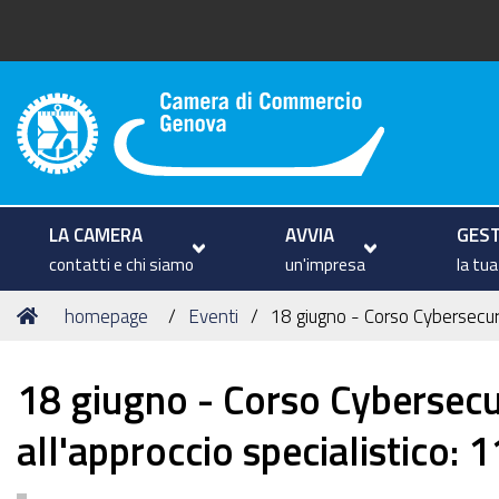
Camera di Commercio di Geno
LA CAMERA
AVVIA
GEST
contatti e chi siamo
un'impresa
la tu
Tu
Home
homepage
Eventi
18 giugno - Corso Cybersecuri
sei
qui:
18 giugno - Corso Cybersecu
all'approccio specialistico: 