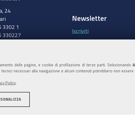
a, 24
Newsletter
ari
5 3302 1
Iscriviti
5 330227
.camcom.it
Area riservata Giunt
Accedi
namento delle pagine, e cookie di profilazione di terze parti. Selezionando
A
ie tecnici necessari alla navigazione e alcuni contenuti potrebbero non essere
Area riservata Consi
acy Policy
.
Accedi
RSONALIZZA
ilità
Area riservata
Credits