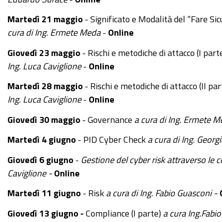
-
Martedì 21 maggio
- Significato e Modalità del “Fare Si
Corso
cura di Ing. Ermete Meda
-
Online
Cybersecurity
dalla
Giovedì 23 maggio
- Rischi e metodiche di attacco (I part
consapevolezza
Ing. Luca Caviglione
-
Online
all'approccio
Martedì 28 maggio
- Rischi e metodiche di attacco (II par
specialistico:
Ing. Luca Caviglione
-
Online
11°
lezione
Giovedì 30 maggio
- Governance
a cura di Ing. Ermete 
2024-
Martedì 4 giugno
- PID Cyber Check
a cura di Ing. Geor
06-
18T09:00:00+02:00
Giovedì 6 giugno
-
G
estione del cyber risk attraverso le
Caviglione -
Online
2024-
06-
Martedì 11 giugno
- Risk
a cura di Ing.
Fabio Guasconi -
18T11:00:00+02:00
Giovedì 13 giugno -
Compliance (I parte)
a cura Ing.
Fabio
18