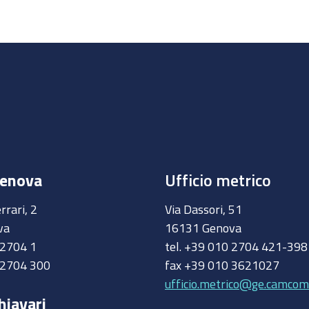
Genova
Ufficio metrico
rrari, 2
Via Dassori, 51
va
16131 Genova
0 2704 1
tel. +39 010 2704 421-39
 2704 300
fax +39 010 3621027
ufficio.metrico@ge.camcom.
hiavari