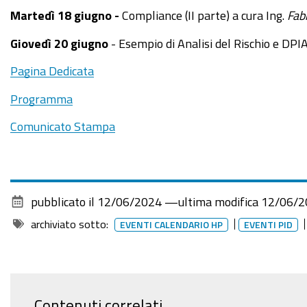
Martedì 18 giugno -
Compliance (II parte) a cura Ing.
Fab
giugno
2024
Giovedì 20 giugno
- Esempio di Analisi del Rischio e DPI
-
Pagina Dedicata
11°
lezione
Programma
in
Comunicato Stampa
presenza
del
"Corso
Cybersecurity
dalla
pubblicato il
12/06/2024
—
ultima modifica
12/06/2
consapevolezza
archiviato sotto:
EVENTI CALENDARIO HP
EVENTI PID
all'approccio
specialistico"
Compliance
(II
Contenuti correlati