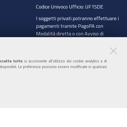
o
e
r
I
Codice Univoco Ufficio:
UF1SDE
k
n
I soggetti privati potranno effettuare i
pagamenti tramite PagoPA con
Modalità diretta o con Avviso di
pagamento al seguente link
a
Paga con PagoPA
Codice IBAN per le pubbliche
ccetta tutto
si acconsente all’utilizzo dei cookie analytics e di
 disponibili. Le preferenze possono essere modificate in qualsiasi
amministrazioni comprese nel regime di
glio
Tesoreria Unica presso la Banca D’Italia:
IT96Z0100004306TU0000007079