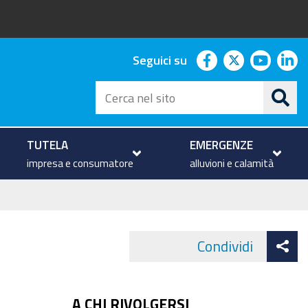
facebook
twitter
youtu
li
Seguici su
Cerca
nel
sito
TUTELA
EMERGENZE
impresa e consumatore
alluvioni e calamità
At
Condividi
Face
co
A CHI RIVOLGERSI