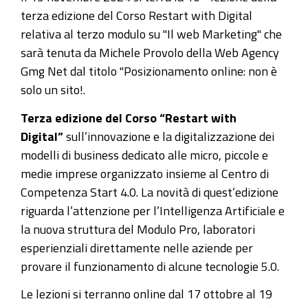
-
terza edizione del Corso Restart with Digital
10°
relativa al terzo modulo su "Il web Marketing" che
Lezione
sarà tenuta da Michele Provolo della Web Agency
Gmg Net dal titolo "Posizionamento online: non è
2024-
solo un sito!.
11-
19T09:00:00+01:00
Terza edizione del Corso “Restart with
2024-
Digital”
sull’innovazione e la digitalizzazione dei
11-
modelli di business dedicato alle micro, piccole e
19T11:00:00+01:00
medie imprese organizzato insieme al Centro di
Competenza Start 4.0. La novità di quest’edizione
Corso
riguarda l’attenzione per l’Intelligenza Artificiale e
Corso
la nuova struttura del Modulo Pro, laboratori
Restart
esperienziali direttamente nelle aziende per
with
provare il funzionamento di alcune tecnologie 5.0.
Digital
3°
Le lezioni si terranno online dal 17 ottobre al 19
Edizione