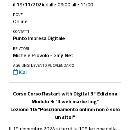
homepage/events/19-
il
19/11/2024
dalle
09:00
alle
11:00
novembre-
DOVE
2024-
Online
corso-
restart-
CONTATTI
Punto Impresa Digitale
with-
digital-
RELATORI
Michele Provolo - Gmg Net
lezione-
10
AGGIUNGI L'EVENTO AL CALENDARIO
iCal
19
novembre
2024
Corso Corso Restart with Digital 3° Edizione
-
Modulo 3: "Il web marketing"
Corso
Lezione 10: "Posizionamento online: non è solo
Restart
un sito!"
with
Digital
Il 19 novembre 2024 si terrà la 10° lezione della