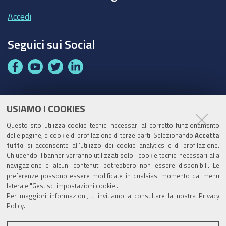
Accedi
Seguici sui Social
F
Y
T
L
a
o
w
i
c
u
i
n
e
t
t
k
USIAMO I COOKIES
Partita Iva / Codice Fiscale: 00796640100
b
u
t
e
Questo sito utilizza cookie tecnici necessari al corretto funzionamento
o
b
e
d
delle pagine, e cookie di profilazione di terze parti. Selezionando
Accetta
Codice Univoco Ufficio:
UF1SDE
tutto
si acconsente all’utilizzo dei cookie analytics e di profilazione.
o
e
r
I
Chiudendo il banner verranno utilizzati solo i cookie tecnici necessari alla
I soggetti privati potranno effettuare i pagamenti
k
n
navigazione e alcuni contenuti potrebbero non essere disponibili. Le
tramite PagoPA con Modalità diretta o con Avviso di
preferenze possono essere modificate in qualsiasi momento dal menu
pagamento al seguente link
Paga con PagoPA
laterale "Gestisci impostazioni cookie".
Per maggiori informazioni, ti invitiamo a consultare la nostra
Privacy
Codice IBAN per le pubbliche amministrazioni
Policy
.
comprese nel regime di Tesoreria Unica presso la