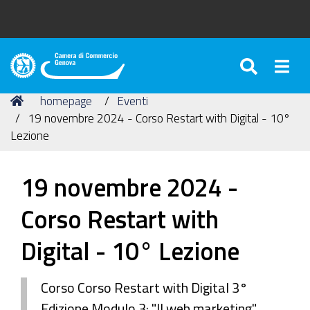
SEARC
Togg
Camera
di
Tu
Home
homepage
Eventi
Commercio
sei
19 novembre 2024 - Corso Restart with Digital - 10°
di
qui:
Lezione
Genova
19 novembre 2024 -
Corso Restart with
Digital - 10° Lezione
Corso Corso Restart with Digital 3°
Edizione Modulo 3: "Il web marketing"