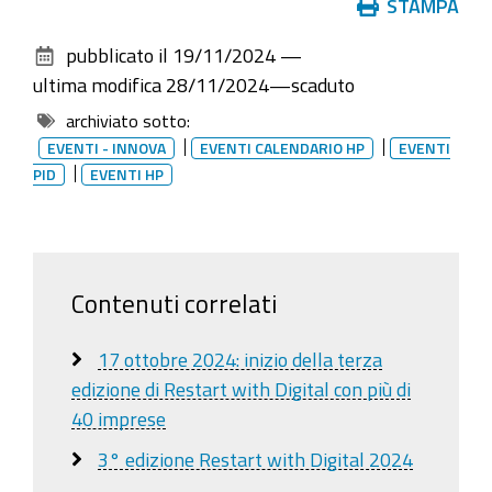
Azioni
STAMPA
sul
pubblicato il
19/11/2024
—
documento
ultima modifica
28/11/2024
—
scaduto
archiviato sotto:
EVENTI - INNOVA
EVENTI CALENDARIO HP
EVENTI
PID
EVENTI HP
Contenuti correlati
17 ottobre 2024: inizio della terza
edizione di Restart with Digital con più di
40 imprese
3° edizione Restart with Digital 2024