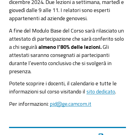
dicembre 2024. Due lezioni a settimana, martedì e
Modulo
giovedì dalle 9 alle 11. I relatori sono esperti
3:
appartenenti ad aziende genovesi.
"Il
A fine del Modulo Base del Corso sarà rilasciato un
web
attestato di partecipazione che sarà conferito solo
marketing"
a chi seguirà
almeno l’80% delle lezioni.
Gli
Lezione
attestati saranno consegnati ai partecipanti
10:
durante l’evento conclusivo che si svolgerà in
"Posizionamento
presenza.
online:
non
Potete scoprire i docenti, il calendario e tutte le
è
informazioni sul corso visitando il
sito dedicato
.
solo
Per informazioni:
pid@ge.camcom.it
un
sito!"