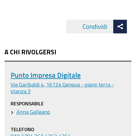
Att
Condividi
Facebo
cond
A CHI RIVOLGERSI
Punto Impresa Digitale
Via Garibaldi 4, 16124 Genova - piano terra -
stanza 3
RESPONSABILE
Anna Galleano
TELEFONO
010 2704 263 / 262 / 264