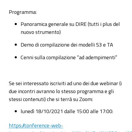
pratiche-
registro-
Programma:
imprese
Panoramica generale su DIRE (tutti i plus del
21
nuovo strumento)
ottobre
2021
Demo di compilazione dei modelli S3 e TA
-
Cenni sulla compilazione “ad adempimenti”
Da
Fedra
a
DIRE:
Se sei interessato iscriviti ad uno dei due webinar (i
come
due incontri avranno lo stesso programma e gli
sta
stessi contenuti) che si terrà su Zoom:
cambiando
lunedì 18/10/2021 dalle 15:00 alle 17:00:
la
compilazione
https://conference-web-
delle