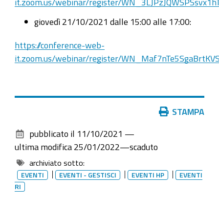
it.zoom.us/webinar/register/WN_3LJPzJQWSPSsvx1h
pratiche
giovedì 21/10/2021 dalle 15:00 alle 17:00:
Registro
Imprese
https://conference-web-
2021-
it.zoom.us/webinar/register/WN_Maf7nTe5SgaBrtK
10-
18T15:00:00+02:00
2021-
10-
Azioni
STAMPA
18T17:00:00+02:00
sul
pubblicato il
11/10/2021
—
documento
Sei
ultima modifica
25/01/2022
—
scaduto
al
archiviato sotto:
corrente
EVENTI
EVENTI - GESTISCI
EVENTI HP
EVENTI
delle
RI
evoluzioni
del
nuovo