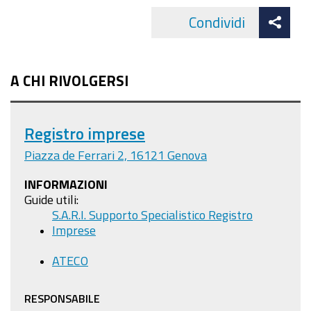
Att
software
Condividi
Facebo
cond
DIRE?
Sapevi
che
A CHI RIVOLGERSI
DIRE
arriverà
a
Registro imprese
sostituire
Piazza de Ferrari 2, 16121 Genova
completamente
INFORMAZIONI
Fedra?
Guide utili:
Conosci
S.A.R.I. Supporto Specialistico Registro
già
Imprese
le
ATECO
novità
sulla
RESPONSABILE
modulistica