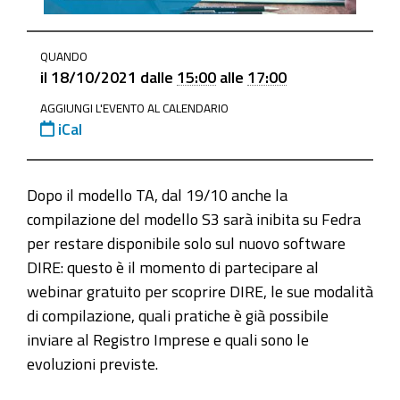
https://www.ge.camcom.gov.it/it/elementi-
QUANDO
homepage/events/archivio-
il
18/10/2021
dalle
15:00
alle
17:00
eventi/21-
AGGIUNGI L'EVENTO AL CALENDARIO
ottobre-
iCal
2021-
da-
fedra-
Dopo il modello TA, dal 19/10 anche la
a-
compilazione del modello S3 sarà inibita su Fedra
dire-
per restare disponibile solo sul nuovo software
come-
DIRE: questo è il momento di partecipare al
sta-
webinar gratuito per scoprire DIRE, le sue modalità
cambiando-
di compilazione, quali pratiche è già possibile
la-
inviare al Registro Imprese e quali sono le
compilazione-
evoluzioni previste.
delle-