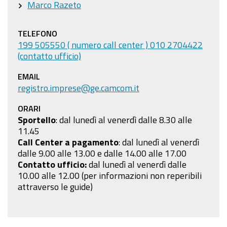
Marco Razeto
Registro
Imprese?
Partecipa
TELEFONO
199 505550 ( numero call center ) 010 2704422
al
(contatto ufficio)
workshop
dedicato!
EMAIL
registro.imprese@ge.camcom.it
ORARI
Sportello
: dal lunedì al venerdì dalle 8.30 alle
11.45
Call Center a pagamento
:
dal lunedì al venerdì
dalle 9.00 alle 13.00 e dalle 14.00 alle 17.00
Contatto ufficio:
dal lunedì al venerdì dalle
10.00 alle 12.00 (per informazioni non reperibili
attraverso le guide)