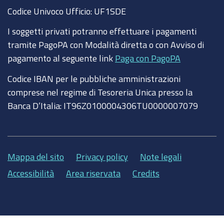
o
b
e
d
Codice Univoco Ufficio:
UF1SDE
o
e
r
I
I soggetti privati potranno effettuare i pagamenti
k
n
tramite PagoPA con Modalità diretta o con Avviso di
pagamento al seguente link
Paga con PagoPA
Codice IBAN per le pubbliche amministrazioni
comprese nel regime di Tesoreria Unica presso la
Banca D’Italia: IT96Z0100004306TU0000007079
Mappa del sito
Privacy policy
Note legali
Accessibilità
Area riservata
Credits