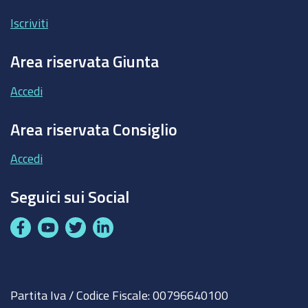
Iscriviti
Area riservata Giunta
Accedi
Area riservata Consiglio
Accedi
Seguici sui Social
F
Y
T
L
a
o
w
i
c
u
i
n
e
t
t
k
Partita Iva / Codice Fiscale: 00796640100
b
u
t
e