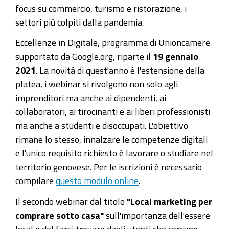
Digitale
focus su commercio, turismo e ristorazione, i
2021
settori più colpiti dalla pandemia.
2021-
Eccellenze in Digitale, programma di Unioncamere
01-
supportato da Google.org, riparte il
19 gennaio
26T09:00:00+01:00
2021
. La novità di quest'anno è l'estensione della
2021-
platea, i webinar si rivolgono non solo agli
01-
imprenditori ma anche ai dipendenti, ai
26T11:00:00+01:00
collaboratori, ai tirocinanti e ai liberi professionisti
26
ma anche a studenti e disoccupati. L'obiettivo
gennaio
rimane lo stesso, innalzare le competenze digitali
2021
e l'unico requisito richiesto è lavorare o studiare nel
dalle
territorio genovese. Per le iscrizioni è necessario
9
compilare
questo modulo online
.
alle
Il secondo webinar dal titolo
"Local marketing per
11
comprare sotto casa"
sull'importanza dell'essere
su
local e del farsi trovare dagli utenti che cercano