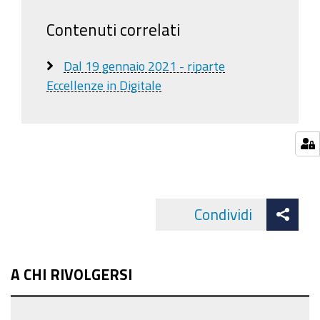
Contenuti correlati
Dal 19 gennaio 2021 - riparte
Eccellenze in Digitale
Att
Condividi
Facebo
cond
A CHI RIVOLGERSI