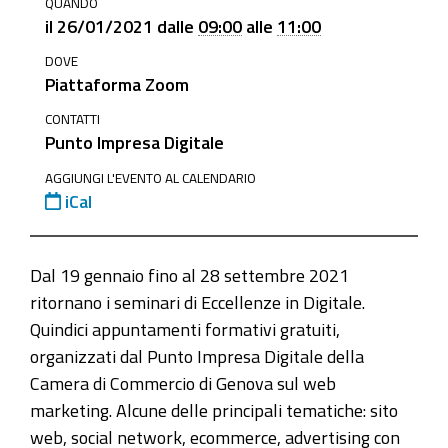
QUANDO
homepage/events/archivio-
il
26/01/2021
dalle
09:00
alle
11:00
eventi/26-
DOVE
gennaio-
Piattaforma Zoom
2-
seminario-
CONTATTI
Punto Impresa Digitale
eccellenze-
in-
AGGIUNGI L'EVENTO AL CALENDARIO
iCal
digitale-
2021
26
Dal 19 gennaio fino al 28 settembre 2021
gennaio
ritornano i seminari di Eccellenze in Digitale.
-
Quindici appuntamenti formativi gratuiti,
2°
organizzati dal Punto Impresa Digitale della
seminario
Camera di Commercio di Genova sul web
Eccellenze
marketing. Alcune delle principali tematiche: sito
in
web, social network, ecommerce, advertising con