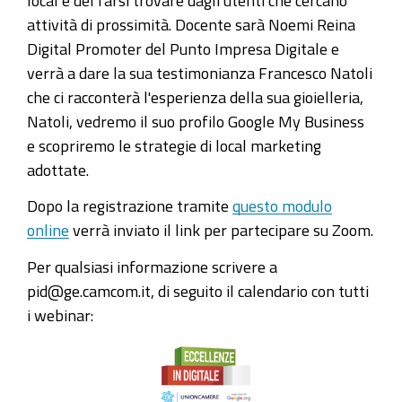
piattaforma
attività di prossimità. Docente sarà Noemi Reina
Zoom
Digital Promoter del Punto Impresa Digitale e
il
verrà a dare la sua testimonianza Francesco Natoli
primo
che ci racconterà l'esperienza della sua gioielleria,
seminario
Natoli, vedremo il suo profilo Google My Business
della
e scopriremo le strategie di local marketing
nuova
adottate.
edizione
di
Dopo la registrazione tramite
questo modulo
Eccellenze
online
verrà inviato il link per partecipare su Zoom.
in
Per qualsiasi informazione scrivere a
Digitale.
pid@ge.camcom.it, di seguito il calendario con tutti
Titolo
i webinar:
"Local
marketing
per
comprare