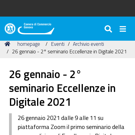
SEARC
Togg
Camera
di
Tu
Home
homepage
Eventi
Archivio eventi
Commercio
sei
26 gennaio - 2° seminario Eccellenze in Digitale 2021
di
qui:
Genova
26 gennaio - 2°
seminario Eccellenze in
Digitale 2021
26 gennaio 2021 dalle 9 alle 11 su
piattaforma Zoom il primo seminario della