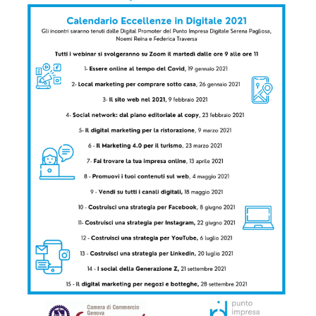
sotto
casa"
Docente
Noemi
Reina
Digital
Promoter
del
Punto
Impresa
Digitale
Testimonianza
di
Francesco
Natoli
di