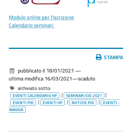
Natoli
Gioielleria
Modulo online per l'iscrizione
Calendario seminari
Azioni
STAMPA
sul
pubblicato il
18/01/2021
—
documento
ultima modifica
16/03/2021
—
scaduto
archiviato sotto:
EVENTI CALENDARIO HP
SEMINARI EID 2021
EVENTI PID
EVENTI HP
NOTIZIE PID
EVENTI -
INNOVA