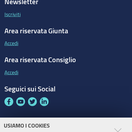
Newsletter
Iscriviti
Area riservata Giunta
Accedi
Area riservata Consiglio
Accedi
Seguici sui Social
F
Y
T
L
a
o
w
i
c
u
i
n
e
t
t
k
USIAMO I COOKIES
Partita Iva / Codice Fiscale: 00796640100