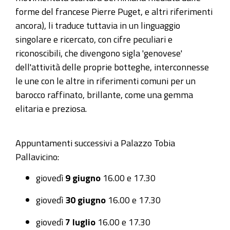
conferenze
forme del francese Pierre Puget, e altri riferimenti
sui
ancora), li traduce tuttavia in un linguaggio
disegni
singolare e ricercato, con cifre peculiari e
preparatori
riconoscibili, che divengono sigla 'genovese'
dell’affresco
dell'attività delle proprie botteghe, interconnesse
di
le une con le altre in riferimenti comuni per un
Lorenzo
barocco raffinato, brillante, come una gemma
De
elitaria e preziosa.
Ferrari,
attualmente
conservati
Appuntamenti successivi a Palazzo Tobia
nei
Pallavicino:
Musei
giovedì
9 giugno
16.00 e 17.30
di
Strada
giovedì
30 giugno
16.00 e 17.30
Nuova,
giovedì
7 luglio
16.00 e 17.30
nel