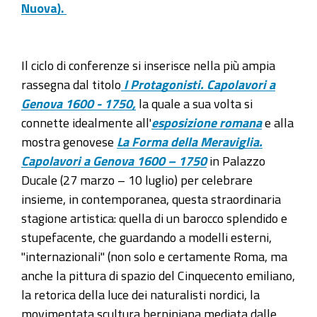
Nuova).
a
Palazzo
Tobia
Il ciclo di conferenze si inserisce nella più ampia
Pallavicino
rassegna dal titolo
I Protagonisti.
C
apolavori a
2022-
Genova 1600 - 1750,
la quale a sua volta si
05-
connette idealmente all'
esposizione romana
e alla
26T16:00:00+02:00
mostra genovese
La Forma della Meraviglia.
Capolavori a Genova 1600 – 1750
in Palazzo
2022-
Ducale (27 marzo – 10 luglio) per celebrare
05-
insieme, in contemporanea, questa straordinaria
26T18:00:00+02:00
stagione artistica: quella di un barocco splendido e
Appuntamento
stupefacente, che guardando a modelli esterni,
di
"internazionali" (non solo e certamente Roma, ma
un
anche la pittura di spazio del Cinquecento emiliano,
ciclo
la retorica della luce dei naturalisti nordici, la
di
movimentata scultura berniniana mediata dalle