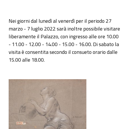
quadro
della
rassegna
Nei giorni dal lunedì al venerdì per il periodo 27
"I
marzo - 7 luglio 2022 sarà inoltre possibile visitare
Protagonisti.
liberamente il Palazzo, con ingresso alle ore 10.00
Capolavori
- 11.00 - 12.00 - 14.00 - 15.00 - 16.00. Di sabato la
a
visita è consentita secondo il consueto orario dalle
Genova
15.00 alle 18.00.
1600
-
1750"