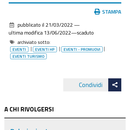
Azioni
STAMPA
sul
pubblicato il
21/03/2022
—
documento
ultima modifica
13/06/2022
—
scaduto
archiviato sotto:
EVENTI
EVENTI HP
EVENTI - PROMUOVI
EVENTI TURISMO
Att
Condividi
Facebo
cond
A CHI RIVOLGERSI