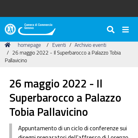
SEARC
Togg
Camera
di
Tu
Home
homepage
Eventi
Archivio eventi
Commercio
sei
26 maggio 2022 - Il Superbarocco a Palazzo Tobia
di
qui:
Pallavicino
Genova
26 maggio 2022 - Il
Superbarocco a Palazzo
Tobia Pallavicino
Appuntamento di un ciclo di conferenze sui
disegni preparatori dell’affresco di Lorenzo