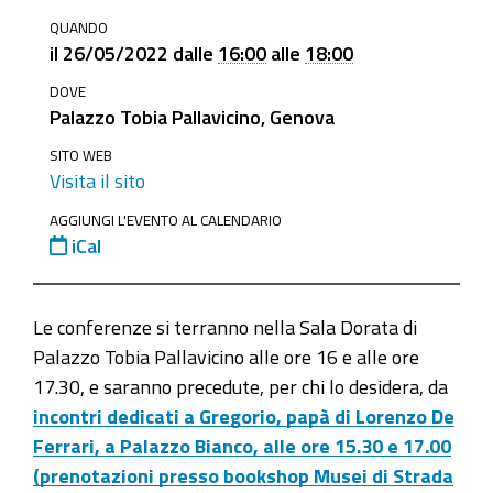
https://www.ge.camcom.gov.it/it/elementi-
QUANDO
homepage/events/archivio-
il
26/05/2022
dalle
16:00
alle
18:00
eventi/26-
DOVE
maggio-
Palazzo Tobia Pallavicino, Genova
2022-
il-
SITO WEB
Visita il sito
superbarocco-
a-
AGGIUNGI L'EVENTO AL CALENDARIO
iCal
palazzo-
tobia-
pallavicino
Le conferenze si terranno nella Sala Dorata di
26
Palazzo Tobia Pallavicino alle ore 16 e alle ore
maggio
17.30, e saranno precedute, per chi lo desidera, da
2022
incontri dedicati a Gregorio, papà di Lorenzo De
-
Ferrari, a Palazzo Bianco, alle ore 15.30 e 17.00
Il
(prenotazioni presso bookshop Musei di Strada
Superbarocco