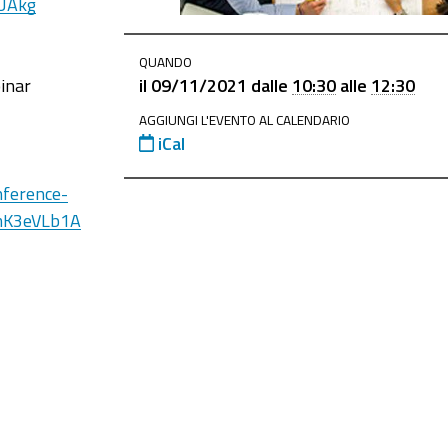
oUAkg
QUANDO
binar
il
09/11/2021
dalle
10:30
alle
12:30
AGGIUNGI L'EVENTO AL CALENDARIO
iCal
nference-
mK3eVLb1A