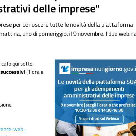
trativi delle imprese"
prese per conoscere tutte le novità della piattaforma
mattina, uno di pomeriggio, il 9 novembre. I due webin
icato qui sotto.
successivi
(1 ora e
sione.
erence-web-