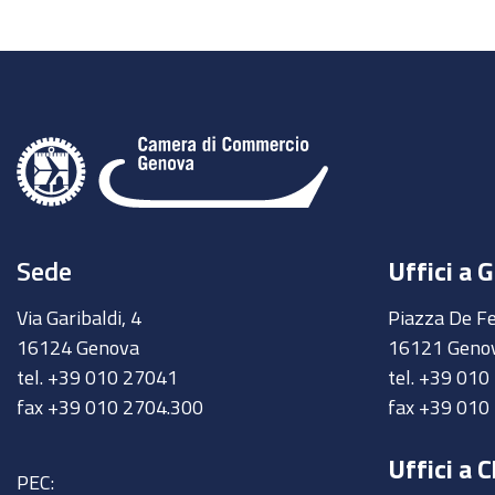
due
Webinar
rivolti
alle
imprese
per
conoscere
tutte
Sede
Uffici a 
le
novità
Via Garibaldi, 4
Piazza De Fe
della
16124 Genova
16121 Geno
piattaforma
tel. +39 010 27041
tel. +39 01
SUAP
fax +39 010 2704.300
fax +39 010
per
gli
Uffici a C
adempimenti
PEC: