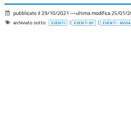
SUAP
pubblicato il
29/10/2021
—
ultima modifica
25/01/2
per
gli
archiviato sotto:
EVENTI
EVENTI HP
EVENTI - AVVIA
adempimenti
amministrativi
delle
imprese"
2021-
11-
09T10:30:00+01:00
2021-
11-
09T12:30:00+01:00
La
Camera
organizza