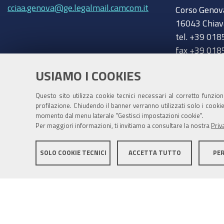
amministrativi,
cciaa.genova@ge.legalmail.camcom.it
Corso Genov
uno
16043 Chiav
di
tel. +39 018
mattina,
fax +39 018
uno
chiavari@ge
Trasparenza
di
USIAMO I COOKIES
pomeriggio,
Amministrazione trasparente
Questo sito utilizza cookie tecnici necessari al corretto funzio
il
profilazione. Chiudendo il banner verranno utilizzati solo i cook
9
momento dal menu laterale "Gestisci impostazioni cookie".
Per maggiori informazioni, ti invitiamo a consultare la nostra
Priv
novembre.
I
due
SOLO COOKIE TECNICI
ACCETTA TUTTO
PE
webinar
sono
identici
Mappa del sito
Privacy policy
Note legali
Accessib