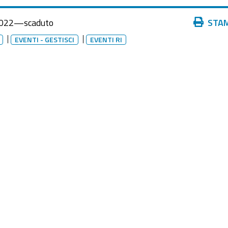
Azioni
022
—
scaduto
STA
sul
EVENTI - GESTISCI
EVENTI RI
documento