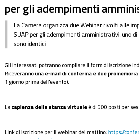
per gli adempimenti amminis
La Camera organizza due Webinar rivolti alle im
SUAP per gli adempimenti amministrativi, uno di 
sono identici
https://www.ge.camcom.gov.it/it/elementi-
Gli interessati potranno compilare il form di iscrizione ind
homepage/events/archivio-
Riceveranno una
e-mail di conferma e due promemoria 
eventi/9-
1 giorno prima dell'evento).
novembre-
2021-
ore-
La
capienza della stanza virtuale
è di 500 posti per ses
10-
30-
webinar-
Link di iscrizione per il webinar del mattino:
https://conf