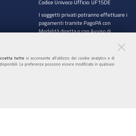
o
e
r
I
Codice Univoco Ufficio:
UF1SDE
k
n
I soggetti privati potranno effettuare i
pagamenti tramite PagoPA con
Modalità diretta o con Avviso di
pagamento al seguente link
a
Paga con PagoPA
ccetta tutto
si acconsente all’utilizzo dei cookie analytics e di
Codice IBAN per le pubbliche
 disponibili. Le preferenze possono essere modificate in qualsiasi
amministrazioni comprese nel regime di
glio
Tesoreria Unica presso la Banca D’Italia:
IT96Z0100004306TU0000007079