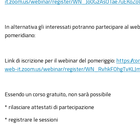
dal-
it.zoom.us/webinar/register/WN_Jo0GzAsOTae7uEKoZ
titolo-
impresainungiorno
In alternativa gli interessati potranno partecipare al we
9
pomeridiano:
novembre
2021
ore
Link di iscrizione per il webinar del pomeriggio:
https://co
10.30
web-it.zoom.us/webinar/register/WN_RvhkFOhgTvKLJ
-
Webinar
dal
Essendo un corso gratuito, non sarà possibile
titolo
"IMPRESAINUNGIORNO:
* rilasciare attestati di partecipazione
le
* registrare le sessioni
novità
della
piattaforma