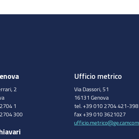
Genova
Ufficio metrico
rrari, 2
Via Dassori, 51
va
16131 Genova
0 2704 1
tel. +39 010 2704 421-39
 2704 300
fax +39 010 3621027
ufficio.metrico@ge.camcom.
hiavari