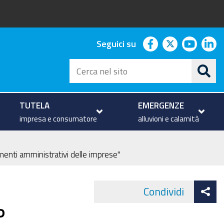
facebook
twitter
youtu
li
Seguici su
Cerca
nel
sito
TUTELA
EMERGENZE
impresa e consumatore
alluvioni e calamità
nti amministrativi delle imprese"
At
Condividi
Face
co
P