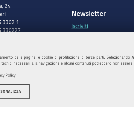
a, 24
Newsletter
ari
5 3302 1
Iscriviti
5 330227
.camcom.it
Area riservata Giunt
Accedi
namento delle pagine, e cookie di profilazione di terze parti. Selezionando
A
ie tecnici necessari alla navigazione e alcuni contenuti potrebbero non essere
Area riservata Consi
acy Policy
.
Accedi
RSONALIZZA
ilità
Area riservata
Credits