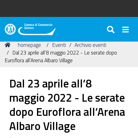
SEARC
Togg
Camera
di
Tu
Home
homepage
Eventi
Archivio eventi
Commercio
sei
Dal 23 aprile all’8 maggio 2022 - Le serate dopo
di
qui:
Euroflora all’Arena Albaro Village
Genova
Dal 23 aprile all’8
maggio 2022 - Le serate
dopo Euroflora all’Arena
Albaro Village