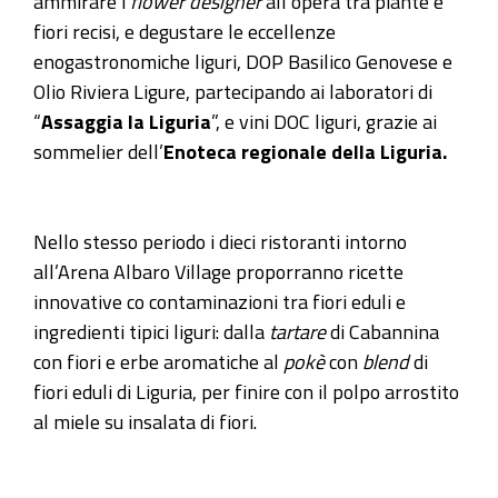
ammirare i
flower designer
all’opera tra piante e
08T22:30:00+02:00
fiori recisi, e degustare le eccellenze
Si
enogastronomiche liguri, DOP Basilico Genovese e
chiama
Olio Riviera Ligure, partecipando ai laboratori di
“Dopo-
“
Assaggia la Liguria
”, e vini DOC liguri, grazie ai
Euroflora
sommelier dell’
Enoteca regionale della Liguria.
sotto
le
stelle”
Nello stesso periodo i dieci ristoranti intorno
l’iniziativa
all’Arena Albaro Village proporranno ricette
voluta
innovative co contaminazioni tra fiori eduli e
dalla
ingredienti tipici liguri: dalla
tartare
di Cabannina
Camera
con fiori e erbe aromatiche al
pokè
con
blend
di
di
fiori eduli di Liguria, per finire con il polpo arrostito
Commercio
al miele su insalata di fiori.
per
continuare
a