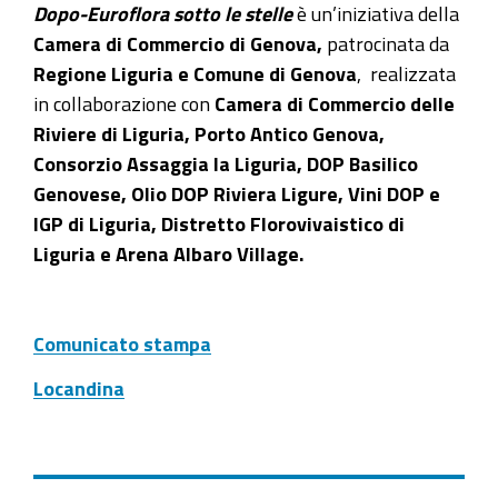
Dopo-Euroflora sotto le stelle
è un’iniziativa della
parlare
Camera di Commercio di Genova,
patrocinata da
di
Regione Liguria e Comune di Genova
, realizzata
fiori,
in collaborazione con
Camera di Commercio delle
eccellenze
Riviere di Liguria, Porto Antico Genova,
e
Consorzio Assaggia la Liguria, DOP Basilico
bellezze
Genovese, Olio DOP Riviera Ligure, Vini DOP e
della
IGP di Liguria, Distretto Florovivaistico di
Liguria
Liguria e Arena Albaro Village.
anche
a
cena
Comunicato stampa
e
Locandina
dopo
cena,
nelle
calde