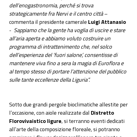
all’8
dell’enogastronomia, perché si trova
maggio
strategicamente fra Nervi e il centro città
–
2022
commenta il presidente camerale
Luigi Attanasio
-
-
Sappiamo che la gente ha voglia di uscire e stare
Le
all’aria aperta e abbiamo voluto costruire un
serate
programma di intrattenimento che, nel solco
dopo
dell’esperienza del ‘fuori salone’, consentisse di
Euroflora
mantenere viva fino a sera la magia di Euroflora e
all’Arena
al tempo stesso di portare l’attenzione del pubblico
Albaro
sulle tante eccellenze della Liguria”.
Village
2022-
04-
Sotto due grandi pergole bioclimatiche allestite per
23T19:30:00+02:00
l’occasione, con aiole realizzate dal
Distretto
Florovivaistico ligure
, si terranno eventi dedicati
2022-
all’arte della composizione floreale, si potranno
05-