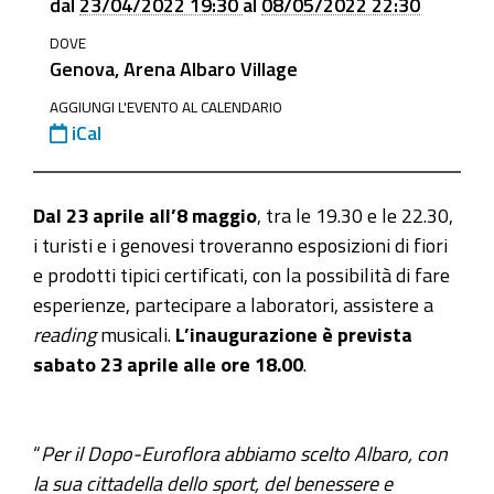
dal
23/04/2022 19:30
al
08/05/2022 22:30
eventi/dal-
DOVE
23-
Genova, Arena Albaro Village
aprile-
all20198-
AGGIUNGI L'EVENTO AL CALENDARIO
iCal
maggio-
2022-
le-
Dal 23 aprile all’8 maggio
, tra le 19.30 e le 22.30,
serate-
i turisti e i genovesi troveranno esposizioni di fiori
dopo-
e prodotti tipici certificati, con la possibilità di fare
euroflora-
esperienze, partecipare a laboratori, assistere a
arena-
reading
musicali.
L’inaugurazione è prevista
albaro-
sabato 23 aprile alle ore 18.00
.
village
Dal
23
“
Per il Dopo-Euroflora abbiamo scelto Albaro, con
aprile
la sua cittadella dello sport, del benessere e