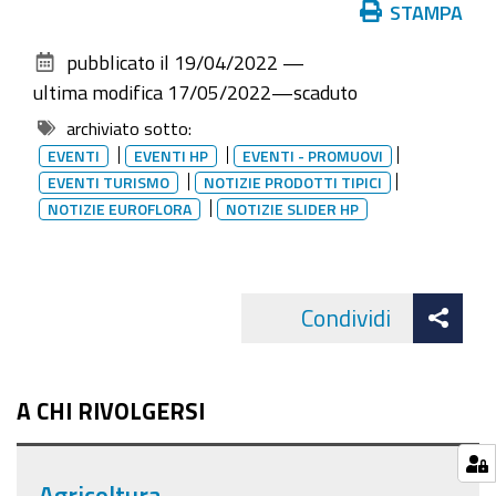
Azioni
serate
STAMPA
sul
primaverili
pubblicato il
19/04/2022
—
documento
e
ultima modifica
17/05/2022
—
scaduto
nel
archiviato sotto:
cuore
EVENTI
EVENTI HP
EVENTI - PROMUOVI
di
EVENTI TURISMO
NOTIZIE PRODOTTI TIPICI
Albaro
NOTIZIE EUROFLORA
NOTIZIE SLIDER HP
Att
Condividi
Facebo
cond
A CHI RIVOLGERSI
Agricoltura