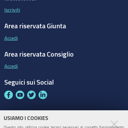
Iscriviti
Area riservata Giunta
Accedi
Area riservata Consiglio
Accedi
Seguici sui Social
F
Y
T
L
a
o
w
i
c
u
i
n
e
t
t
k
USIAMO I COOKIES
Partita Iva / Codice Fiscale: 00796640100
b
u
t
e
Questo sito utilizza cookie tecnici necessari al corretto funzionamento