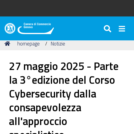
SEARC
Togg
Camera
di
Tu
Home
homepage
Notizie
Commercio
sei
di
qui:
Genova
27 maggio 2025 - Parte
la 3°edizione del Corso
Cybersecurity dalla
consapevolezza
all'approccio