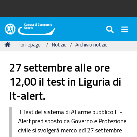
SEARC
Togg
Camera
di
Tu
Home
homepage
Notizie
Archivio notizie
Commercio
sei
di
qui:
Genova
27 settembre alle ore
12,00 il test in Liguria di
It-alert.
Il Test del sistema di Allarme pubblico IT-
Alert predisposto da Governo e Protezione
civile si svolgerà mercoledì 27 settembre