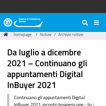
SEARC
Togg
Camera
di
Tu
Home
homepage
Notizie
Archivio notizie
Commercio
sei
di
qui:
Genova
Da luglio a dicembre
2021 – Continuano gli
appuntamenti Digital
InBuyer 2021
Continuano gli appuntamenti Digital
InBuyer 2021, incontri business one - to -