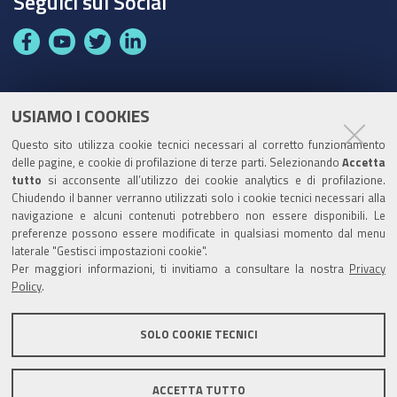
Seguici sui Social
F
Y
T
L
a
o
w
i
c
u
i
n
e
t
t
k
USIAMO I COOKIES
Partita Iva / Codice Fiscale: 00796640100
b
u
t
e
Questo sito utilizza cookie tecnici necessari al corretto funzionamento
o
b
e
d
delle pagine, e cookie di profilazione di terze parti. Selezionando
Codice Univoco Ufficio:
UF1SDE
Accetta
tutto
o
si acconsente all’utilizzo dei cookie analytics e di profilazione.
e
r
I
Chiudendo il banner verranno utilizzati solo i cookie tecnici necessari alla
I soggetti privati potranno effettuare i pagamenti
k
n
navigazione e alcuni contenuti potrebbero non essere disponibili. Le
tramite PagoPA con Modalità diretta o con Avviso di
preferenze possono essere modificate in qualsiasi momento dal menu
pagamento al seguente link
Paga con PagoPA
laterale "Gestisci impostazioni cookie".
Per maggiori informazioni, ti invitiamo a consultare la nostra
Privacy
Codice IBAN per le pubbliche amministrazioni
Policy
.
comprese nel regime di Tesoreria Unica presso la
Banca D’Italia: IT96Z0100004306TU0000007079
SOLO COOKIE TECNICI
ACCETTA TUTTO