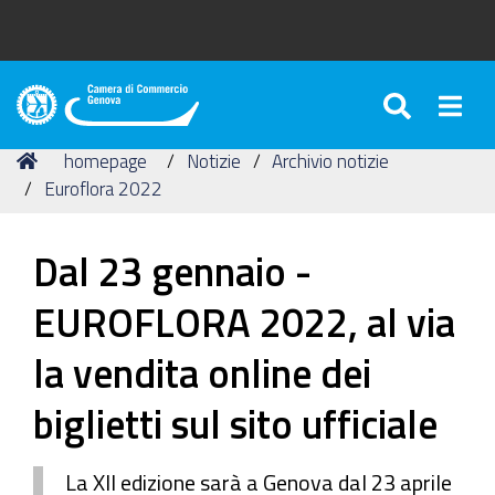
SEARC
Togg
Camera
di
Tu
Home
homepage
Notizie
Archivio notizie
Commercio
sei
Euroflora 2022
di
qui:
Genova
Dal 23 gennaio -
EUROFLORA 2022, al via
la vendita online dei
biglietti sul sito ufficiale
La XII edizione sarà a Genova dal 23 aprile