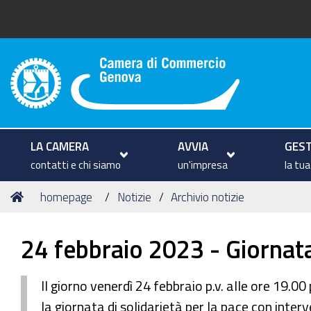
Camera di Commercio di Geno
LA CAMERA
AVVIA
GEST
contatti e chi siamo
un'impresa
la tu
Tu
Home
homepage
Notizie
Archivio notizie
sei
qui:
24 febbraio 2023 - Giornata 
Il giorno venerdì 24 febbraio p.v. alle ore 19
la giornata di solidarietà per la pace con inte