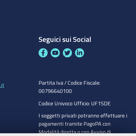
Seguici sui Social
F
Y
T
L
a
o
w
i
c
u
i
n
8
e
t
t
k
Partita Iva / Codice Fiscale:
b
u
t
e
it
00796640100
o
b
e
d
o
e
r
I
Codice Univoco Ufficio:
UF1SDE
k
n
I soggetti privati potranno effettuare i
pagamenti tramite PagoPA con
Modalità diretta o con Avviso di