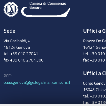
Sede
Uffici a 
Via Garibaldi, 4
Piazza De Fe
16124 Genova
16121 Geno
tel. +39 010 27041
tel. +39 01
fax +39 010 2704.300
fax +39 010
Uffici a C
PEC:
cciaa.genova@ge.legalmail.camcom.it
Corso Genov
16043 Chiav
tel. +39 018
fax +39 018