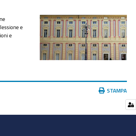
one
lessione e
ioni e
Azioni
STAMPA
sul
documento