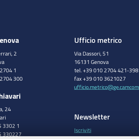
Genova
Ufficio metrico
rrari, 2
Via Dassori, 51
va
16131 Genova
0 2704 1
tel. +39 010 2704 421-39
 2704 300
fax +39 010 3621027
ufficio.metrico@ge.camcom.
hiavari
a, 24
Newsletter
ari
5 3302 1
Iscriviti
5 330227