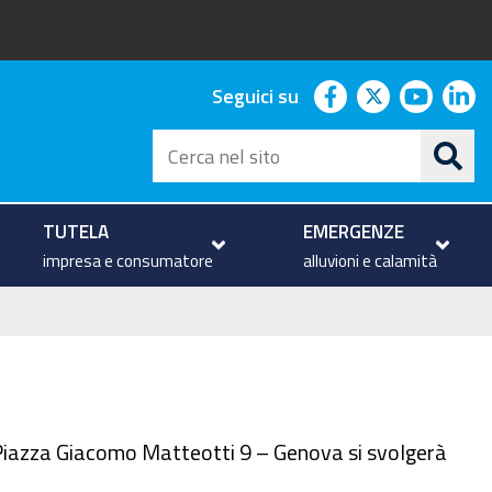
facebook
twitter
youtu
li
Seguici su
Cerca
nel
sito
TUTELA
EMERGENZE
impresa e consumatore
alluvioni e calamità
 - Piazza Giacomo Matteotti 9 – Genova si svolgerà