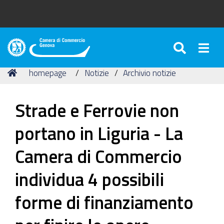
SEARC
Togg
Camera
di
Tu
Home
homepage
Notizie
Archivio notizie
Commercio
sei
di
qui:
Genova
Strade e Ferrovie non
portano in Liguria - La
Camera di Commercio
individua 4 possibili
forme di finanziamento