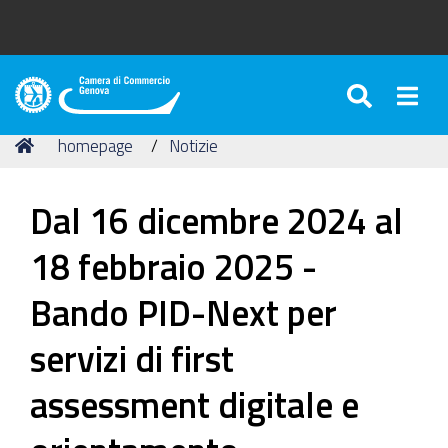
SEARC
Togg
Camera
di
Tu
Home
homepage
Notizie
Commercio
sei
di
qui:
Genova
Dal 16 dicembre 2024 al
18 febbraio 2025 -
Bando PID-Next per
servizi di first
assessment digitale e