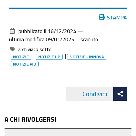
Azioni
STAMPA
sul
pubblicato il
16/12/2024
—
documento
ultima modifica
09/01/2025
—
scaduto
archiviato sotto:
NOTIZIE
NOTIZIE HP
NOTIZIE - INNOVA
NOTIZIE PID
Att
Condividi
Facebo
cond
A CHI RIVOLGERSI