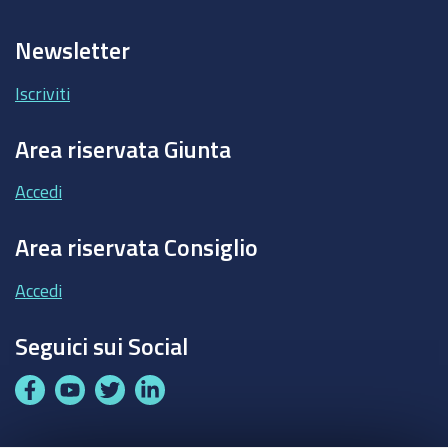
Newsletter
Iscriviti
Area riservata Giunta
Accedi
Area riservata Consiglio
Accedi
Seguici sui Social
F
Y
T
L
a
o
w
i
c
u
i
n