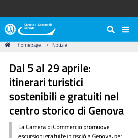
SEARC
Togg
Camera
di
Tu
Home
homepage
Notizie
Commercio
sei
di
qui:
Genova
Dal 5 al 29 aprile:
itinerari turistici
sostenibili e gratuiti nel
centro storico di Genova
La Camera di Commercio promuove
escursioni gratuite in risciò a Genova, per