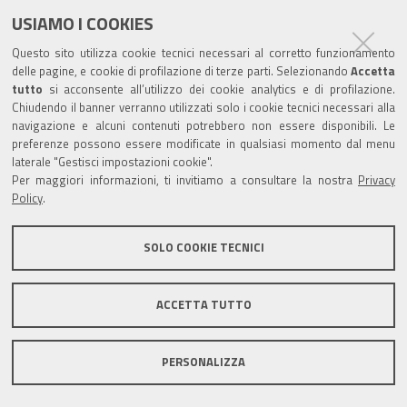
e
t
t
k
USIAMO I COOKIES
Partita Iva / Codice Fiscale: 00796640100
b
u
t
e
Questo sito utilizza cookie tecnici necessari al corretto funzionamento
o
b
e
d
delle pagine, e cookie di profilazione di terze parti. Selezionando
Accetta
Codice Univoco Ufficio:
UF1SDE
tutto
si acconsente all’utilizzo dei cookie analytics e di profilazione.
o
e
r
I
Chiudendo il banner verranno utilizzati solo i cookie tecnici necessari alla
I soggetti privati potranno effettuare i pagamenti
k
n
navigazione e alcuni contenuti potrebbero non essere disponibili. Le
tramite PagoPA con Modalità diretta o con Avviso di
preferenze possono essere modificate in qualsiasi momento dal menu
pagamento al seguente link
Paga con PagoPA
laterale "Gestisci impostazioni cookie".
Per maggiori informazioni, ti invitiamo a consultare la nostra
Privacy
Codice IBAN per le pubbliche amministrazioni
Policy
.
comprese nel regime di Tesoreria Unica presso la
Banca D’Italia: IT96Z0100004306TU0000007079
SOLO COOKIE TECNICI
ACCETTA TUTTO
Mappa del sito
Privacy policy
Note legali
PERSONALIZZA
Accessibilità
Area riservata
Credits