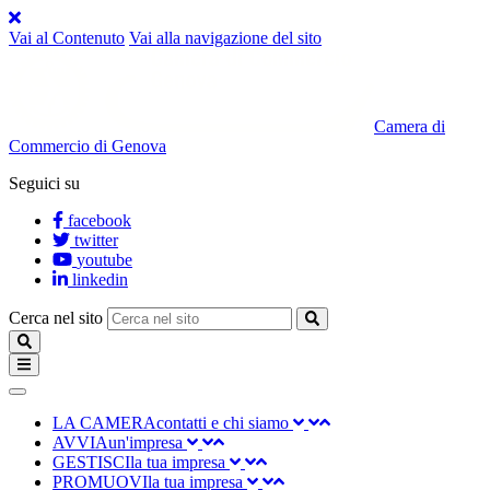
Vai al Contenuto
Vai alla navigazione del sito
Camera di
Commercio di Genova
Seguici su
facebook
twitter
youtube
linkedin
Cerca nel sito
SEARCH
Toggle
navigation
chiudi
LA CAMERA
contatti e chi siamo
AVVIA
un'impresa
GESTISCI
la tua impresa
PROMUOVI
la tua impresa