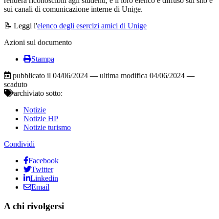
renderà riconoscibili agli studenti, e il loro elenco è diffuso sul sito e
sui canali di comunicazione interne di Unige.
📝 Leggi l'
elenco degli esercizi amici di Unige
Azioni sul documento
Stampa
pubblicato il
04/06/2024
—
ultima modifica
04/06/2024
—
scaduto
archiviato sotto:
Notizie
Notizie HP
Notizie turismo
Condividi
Facebook
Twitter
Linkedin
Email
Attiva
A chi rivolgersi
condividi