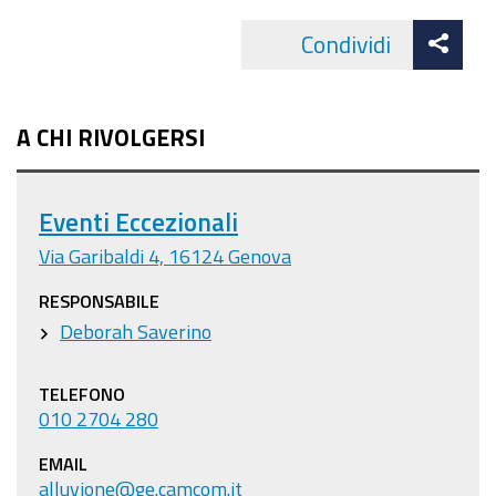
Att
Condividi
Facebo
cond
A CHI RIVOLGERSI
Eventi Eccezionali
Via Garibaldi 4, 16124 Genova
RESPONSABILE
Deborah Saverino
TELEFONO
010 2704 280
EMAIL
alluvione@ge.camcom.it