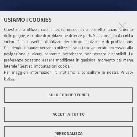
a
o
w
i
c
u
i
n
e
t
t
k
USIAMO I COOKIES
Partita Iva / Codice Fiscale: 00796640100
b
u
t
e
Questo sito utilizza cookie tecnici necessari al corretto funzionamento
o
b
e
d
delle pagine, e cookie di profilazione di terze parti. Selezionando
Accetta
Codice Univoco Ufficio:
UF1SDE
tutto
si acconsente all’utilizzo dei cookie analytics e di profilazione.
o
e
r
I
Chiudendo il banner verranno utilizzati solo i cookie tecnici necessari alla
I soggetti privati potranno effettuare i pagamenti
k
n
navigazione e alcuni contenuti potrebbero non essere disponibili. Le
tramite PagoPA con Modalità diretta o con Avviso di
preferenze possono essere modificate in qualsiasi momento dal menu
pagamento al seguente link
Paga con PagoPA
laterale "Gestisci impostazioni cookie".
Per maggiori informazioni, ti invitiamo a consultare la nostra
Privacy
Codice IBAN per le pubbliche amministrazioni
Policy
.
comprese nel regime di Tesoreria Unica presso la
Banca D’Italia: IT96Z0100004306TU0000007079
SOLO COOKIE TECNICI
ACCETTA TUTTO
Mappa del sito
Privacy policy
Note legali
PERSONALIZZA
Accessibilità
Area riservata
Credits