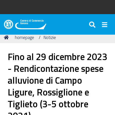
SEARC
Togg
Camera
di
Tu
Home
homepage
Notizie
Commercio
sei
di
qui:
Genova
Fino al 29 dicembre 2023
- Rendicontazione spese
alluvione di Campo
Ligure, Rossiglione e
Tiglieto (3-5 ottobre