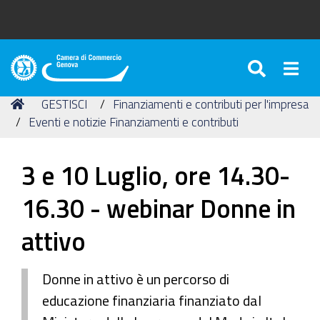
SEARC
Togg
Camera
di
Tu
Home
GESTISCI
Finanziamenti e contributi per l'impresa
Commercio
sei
Eventi e notizie Finanziamenti e contributi
di
qui:
Genova
3 e 10 Luglio, ore 14.30-
16.30 - webinar Donne in
attivo
Donne in attivo è un percorso di
educazione finanziaria finanziato dal