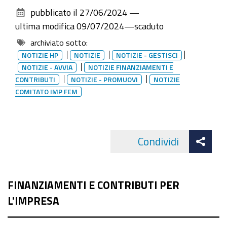
sul
pubblicato il
27/06/2024
—
documento
ultima modifica
09/07/2024
—
scaduto
archiviato sotto:
NOTIZIE HP
NOTIZIE
NOTIZIE - GESTISCI
NOTIZIE - AVVIA
NOTIZIE FINANZIAMENTI E
CONTRIBUTI
NOTIZIE - PROMUOVI
NOTIZIE
COMITATO IMP FEM
Att
Condividi
Facebo
cond
FINANZIAMENTI E CONTRIBUTI PER
L'IMPRESA