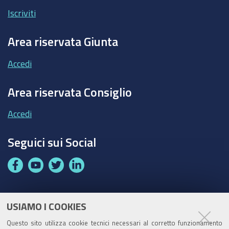
Iscriviti
Area riservata Giunta
Accedi
Area riservata Consiglio
Accedi
Seguici sui Social
F
Y
T
L
a
o
w
i
c
u
i
n
e
t
t
k
USIAMO I COOKIES
Partita Iva / Codice Fiscale: 00796640100
b
u
t
e
Questo sito utilizza cookie tecnici necessari al corretto funzionamento