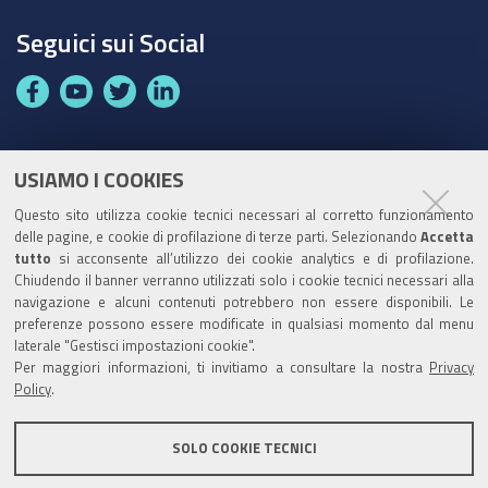
Seguici sui Social
F
Y
T
L
a
o
w
i
c
u
i
n
e
t
t
k
USIAMO I COOKIES
Partita Iva / Codice Fiscale: 00796640100
b
u
t
e
Questo sito utilizza cookie tecnici necessari al corretto funzionamento
o
b
e
d
delle pagine, e cookie di profilazione di terze parti. Selezionando
Accetta
Codice Univoco Ufficio:
UF1SDE
tutto
si acconsente all’utilizzo dei cookie analytics e di profilazione.
o
e
r
I
Chiudendo il banner verranno utilizzati solo i cookie tecnici necessari alla
I soggetti privati potranno effettuare i pagamenti
k
n
navigazione e alcuni contenuti potrebbero non essere disponibili. Le
tramite PagoPA con Modalità diretta o con Avviso di
preferenze possono essere modificate in qualsiasi momento dal menu
pagamento al seguente link
Paga con PagoPA
laterale "Gestisci impostazioni cookie".
Per maggiori informazioni, ti invitiamo a consultare la nostra
Privacy
Codice IBAN per le pubbliche amministrazioni
Policy
.
comprese nel regime di Tesoreria Unica presso la
Banca D’Italia: IT96Z0100004306TU0000007079
SOLO COOKIE TECNICI