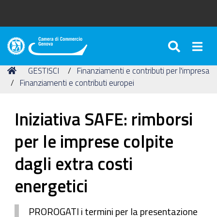
SEARC
Togg
Camera
di
Tu
Home
GESTISCI
Finanziamenti e contributi per l'impresa
Commercio
sei
Finanziamenti e contributi europei
di
qui:
Genova
Iniziativa SAFE: rimborsi
per le imprese colpite
dagli extra costi
energetici
PROROGATI i termini per la presentazione