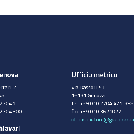
Genova
Ufficio metrico
rrari, 2
Via Dassori, 51
va
16131 Genova
0 2704 1
tel. +39 010 2704 421-39
 2704 300
fax +39 010 3621027
ufficio.metrico@ge.camcom.
hiavari