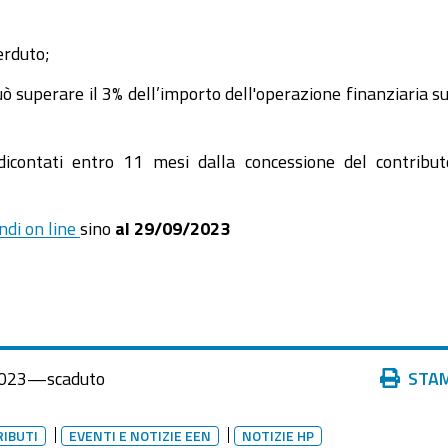
erduto;
uò superare il 3% dell’importo dell'operazione finanziaria su
dicontati entro 11 mesi dalla concessione del contribu
ndi on line
sino
al 29/09/2023
Azioni
023
—
scaduto
STA
sul
documento
RIBUTI
EVENTI E NOTIZIE EEN
NOTIZIE HP