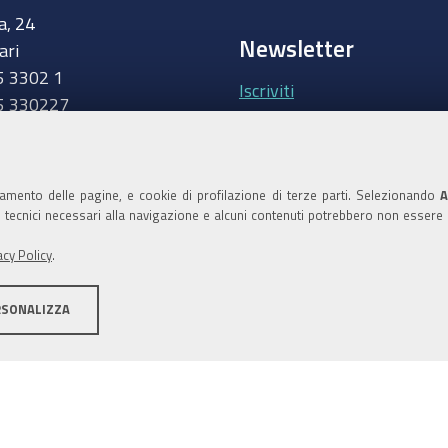
a, 24
Newsletter
ari
5 3302 1
Iscriviti
5 330227
.camcom.it
Area riservata Giunt
Accedi
namento delle pagine, e cookie di profilazione di terze parti. Selezionando
A
ie tecnici necessari alla navigazione e alcuni contenuti potrebbero non essere
Area riservata Consi
acy Policy
.
Accedi
RSONALIZZA
ilità
Area riservata
Credits