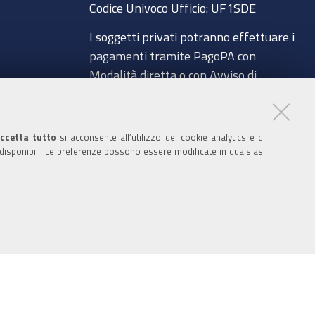
o
e
r
I
Codice Univoco Ufficio:
UF1SDE
k
n
I soggetti privati potranno effettuare i
pagamenti tramite PagoPA con
Modalità diretta o con Avviso di
pagamento al seguente link
a
Paga con PagoPA
ccetta tutto
si acconsente all’utilizzo dei cookie analytics e di
Codice IBAN per le pubbliche
 disponibili. Le preferenze possono essere modificate in qualsiasi
amministrazioni comprese nel regime di
glio
Tesoreria Unica presso la Banca D’Italia:
IT96Z0100004306TU0000007079