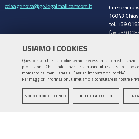
cciaa.genova@ge.legalmail.camcom.it
Corso Genov
16043 Chiav
tel. +39 018
fax +39 018
chiavari@ge
Trasparenza
USIAMO I COOKIES
Amministrazione trasparente
Questo sito utilizza cookie tecnici necessari al corretto funzio
profilazione. Chiudendo il banner verranno utilizzati solo i cook
momento dal menu laterale "Gestisci impostazioni cookie".
Per maggiori informazioni, ti invitiamo a consultare la nostra
Priv
SOLO COOKIE TECNICI
ACCETTA TUTTO
PE
Mappa del sito
Privacy policy
Note legali
Accessib