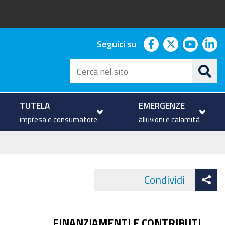
facebook
twitter
youtu
li
Seguici su
Cerca
nel
sito
TUTELA
EMERGENZE
impresa e consumatore
alluvioni e calamità
At
Condividi
Face
co
FINANZIAMENTI E CONTRIBUTI