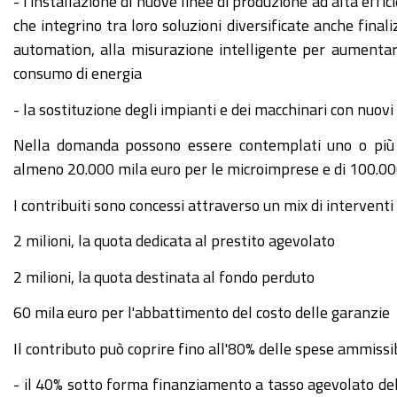
- l'installazione di nuove linee di produzione ad alta effic
che integrino tra loro soluzioni diversificate anche finali
automation, alla misurazione intelligente per aumentare 
consumo di energia
- la sostituzione degli impianti e dei macchinari con nuovi e
Nella domanda possono essere contemplati uno o più i
almeno 20.000 mila euro per le microimprese e di 100.00
I contribuiti sono concessi attraverso un mix di interventi
2 milioni, la quota dedicata al prestito agevolato
2 milioni, la quota destinata al fondo perduto
60 mila euro per l'abbattimento del costo delle garanzie
Il contributo può coprire fino all'80% delle spese ammissibil
- il 40% sotto forma finanziamento a tasso agevolato del