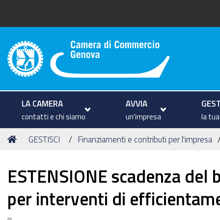
Camera di Commercio di Geno
LA CAMERA
AVVIA
GEST
contatti e chi siamo
un'impresa
la tu
Tu
Home
GESTISCI
Finanziamenti e contributi per l'impresa
sei
qui:
ESTENSIONE scadenza del 
per interventi di efficienta