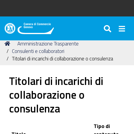
SEARC
Togg
Camera
di
Tu
Home
Amministrazione Trasparente
Commercio
sei
Consulenti e collaboratori
di
qui:
Titolari di incarichi di collaborazione o consulenza
Genova
Titolari di incarichi di
collaborazione o
consulenza
Tipo di
Titolo
contenuto