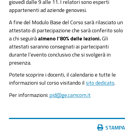
giovedì dalle 9 alle 11. I relatori sono esperti
Modulo
appartenenti ad aziende genovesi.
4:
A fine del Modulo Base del Corso sarà rilasciato un
"E-
attestato di partecipazione che sarà conferito solo
Commerce"
a chi seguirà
almeno l’80% delle lezioni.
Gli
Lezione
attestati saranno consegnati ai partecipanti
17:
durante l’evento conclusivo che si svolgerà in
"Strategie
presenza.
di
marketing
Potete scoprire i docenti, il calendario e tutte le
per
informazioni sul corso visitando il
sito dedicato
.
farsi
Per informazioni:
pid@ge.camcom.it
notare"
Azioni
STAMPA