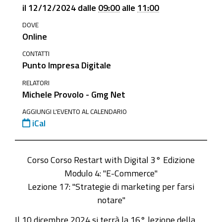
homepage/events/12-
il
12/12/2024
dalle
09:00
alle
11:00
dicembre-
DOVE
2024-
Online
corso-
restart-
CONTATTI
Punto Impresa Digitale
with-
digital-
RELATORI
Michele Provolo - Gmg Net
lezione-
17
AGGIUNGI L'EVENTO AL CALENDARIO
iCal
12
dicembre
2024
Corso Corso Restart with Digital 3° Edizione
-
Modulo 4: "E-Commerce"
Corso
Lezione 17: "Strategie di marketing per farsi
Restart
notare"
with
Digital
Il 10 dicembre 2024 si terrà la 16° lezione della