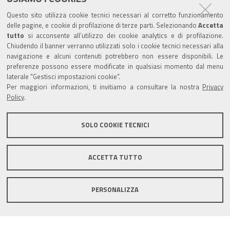
Partita Iva / Codice Fiscale: 00796640100
b
u
t
e
Questo sito utilizza cookie tecnici necessari al corretto funzionamento
o
b
e
d
delle pagine, e cookie di profilazione di terze parti. Selezionando
Accetta
Codice Univoco Ufficio:
UF1SDE
tutto
si acconsente all’utilizzo dei cookie analytics e di profilazione.
o
e
r
I
Chiudendo il banner verranno utilizzati solo i cookie tecnici necessari alla
I soggetti privati potranno effettuare i pagamenti
k
n
navigazione e alcuni contenuti potrebbero non essere disponibili. Le
tramite PagoPA con Modalità diretta o con Avviso di
preferenze possono essere modificate in qualsiasi momento dal menu
pagamento al seguente link
Paga con PagoPA
laterale "Gestisci impostazioni cookie".
Per maggiori informazioni, ti invitiamo a consultare la nostra
Privacy
Codice IBAN per le pubbliche amministrazioni
Policy
.
comprese nel regime di Tesoreria Unica presso la
Banca D’Italia: IT96Z0100004306TU0000007079
SOLO COOKIE TECNICI
ACCETTA TUTTO
Mappa del sito
Privacy policy
Note legali
PERSONALIZZA
Accessibilità
Area riservata
Credits