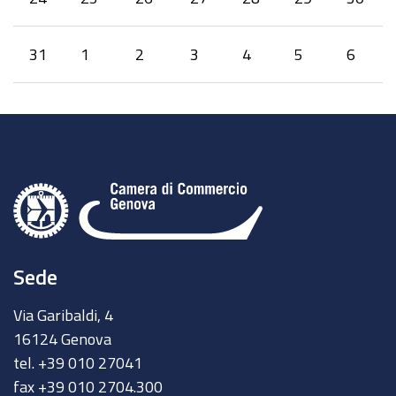
31
1
2
3
4
5
6
Sede
Via Garibaldi, 4
16124 Genova
tel. +39 010 27041
fax +39 010 2704.300