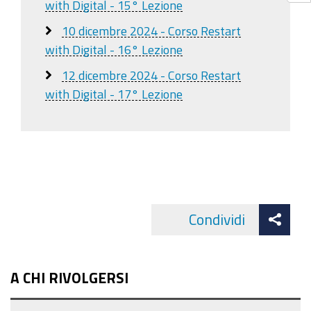
with Digital - 15° Lezione
10 dicembre 2024 - Corso Restart
with Digital - 16° Lezione
12 dicembre 2024 - Corso Restart
with Digital - 17° Lezione
Att
Condividi
Facebo
cond
A CHI RIVOLGERSI