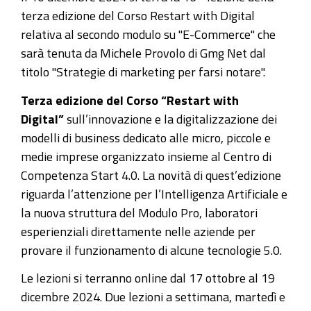
-
terza edizione del Corso Restart with Digital
17°
relativa al secondo modulo
su "E-Commerce"
che
Lezione
sarà tenuta da Michele Provolo di Gmg Net
dal
titolo
"Strategie di marketing per farsi notare".
2024-
12-
Terza edizione del Corso “Restart with
12T09:00:00+01:00
Digital”
sull’innovazione e la digitalizzazione dei
2024-
modelli di business dedicato alle micro, piccole e
12-
medie imprese organizzato insieme al Centro di
12T11:00:00+01:00
Competenza Start 4.0. La novità di quest’edizione
riguarda l’attenzione per l’Intelligenza Artificiale e
Corso
la nuova struttura del Modulo Pro, laboratori
Corso
esperienziali direttamente nelle aziende per
Restart
provare il funzionamento di alcune tecnologie 5.0.
with
Digital
Le lezioni si terranno online dal 17 ottobre al 19
3°
dicembre 2024. Due lezioni a settimana, martedì e
Edizione