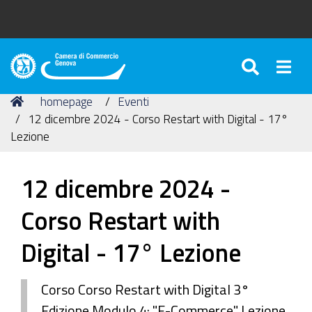
SEARC
Togg
Camera
di
Tu
Home
homepage
Eventi
Commercio
sei
12 dicembre 2024 - Corso Restart with Digital - 17°
di
qui:
Lezione
Genova
12 dicembre 2024 -
Corso Restart with
Digital - 17° Lezione
Corso Corso Restart with Digital 3°
Edizione Modulo 4: "E-Commerce" Lezione