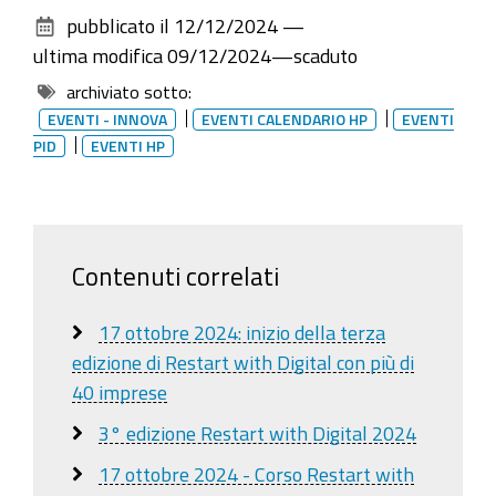
sul
pubblicato il
12/12/2024
—
documento
ultima modifica
09/12/2024
—
scaduto
archiviato sotto:
EVENTI - INNOVA
EVENTI CALENDARIO HP
EVENTI
PID
EVENTI HP
Contenuti correlati
17 ottobre 2024: inizio della terza
edizione di Restart with Digital con più di
40 imprese
3° edizione Restart with Digital 2024
17 ottobre 2024 - Corso Restart with