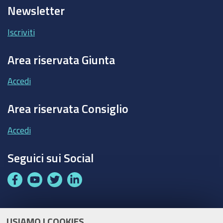
Newsletter
Iscriviti
Area riservata Giunta
Accedi
Area riservata Consiglio
Accedi
Seguici sui Social
F
Y
T
L
a
o
w
i
c
u
i
n
e
t
t
k
USIAMO I COOKIES