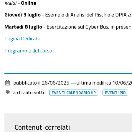
Ivaldi -
Online
26T11:00:00+02:00
Giovedì 3 luglio
- Esempio di Analisi del Rischio e DPIA
a
26
giugno
Martedì 8 luglio
-
Esercitazione sul Cyber Bus, in presenz
2025:
Pagina Dedicata
10°
lezione
Programma del corso
del
"Corso
Cybersecurity
dalla
pubblicato il
26/06/2025
—
ultima modifica
10/06/2
consapevolezza
archiviato sotto:
EVENTI CALENDARIO HP
EVENTI PID
all'approccio
specialistico"
Compliance
(II
parte)
Contenuti correlati