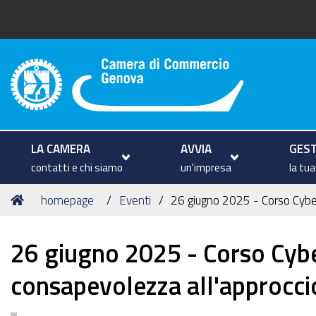
Camera di Commercio di Geno
LA CAMERA
AVVIA
GEST
contatti e chi siamo
un'impresa
la tu
Tu
Home
homepage
Eventi
26 giugno 2025 - Corso Cybers
sei
qui:
26 giugno 2025 - Corso Cybe
consapevolezza all'approccio