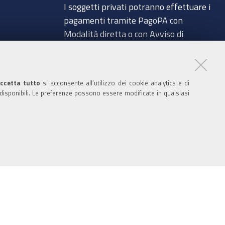
I soggetti privati potranno effettuare i
pagamenti tramite PagoPA con
Modalità diretta o con Avviso di
pagamento al seguente link
a
Paga con PagoPA
Codice IBAN per le pubbliche
ccetta tutto
si acconsente all’utilizzo dei cookie analytics e di
 disponibili. Le preferenze possono essere modificate in qualsiasi
amministrazioni comprese nel regime di
glio
Tesoreria Unica presso la Banca D’Italia:
IT96Z0100004306TU0000007079