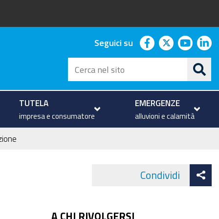
facebook
twitter
youtu
li
Seguici su
Cerca
nel
sito
TUTELA
EMERGENZE
impresa e consumatore
alluvioni e calamità
zione
At
Condividi
Face
co
A CHI RIVOLGERSI