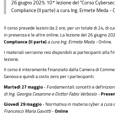
26 giugno 2025: 10° lezione del "Corso Cybersecu
Compliance (II parte) a cura Ing. Ermete Meda - 
https://www.ge.camcom.gov.it/it/elementi-
Il corso prevede lezioni da 2 ore, per un totale di 24, di cui
homepage/events/26-
in presenza e le altre online. La lezione del 26 giugno 20
giugno-
Compliance (II parte)
a cura
Ing. Ermete Meda -
Online.
2025-
I materiali verranno resi disponibili ai partecipanti alla fi
corso-
lezione.
cybersecurity-
dalla-
Il corso è interamente finanziato dalla Camera di Commer
consapevolezza-
Genova e quindi a costo zero per i partecipanti.
allapproccio-
Martedì 27 maggio
- Fondamentali: concetti e definizion
specialistico-
di
Ing. Georgia Cesarone e Dottor Fabio Verbosio
-
Prese
10-
lezione
Giovedì 29 maggio
- Normativa in materia cyber
a cura 
Francesco Maria Gavotti
-
Online
26