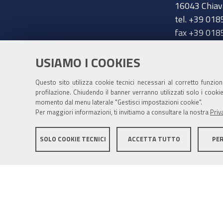
16043 Chiav
tel. +39 018
fax +39 018
chiavari@ge
Trasparenza
USIAMO I COOKIES
Amministrazione trasparente
Questo sito utilizza cookie tecnici necessari al corretto funzio
profilazione. Chiudendo il banner verranno utilizzati solo i cook
momento dal menu laterale "Gestisci impostazioni cookie".
Per maggiori informazioni, ti invitiamo a consultare la nostra
Priv
SOLO COOKIE TECNICI
ACCETTA TUTTO
PE
Mappa del sito
Privacy policy
Note legali
Accessib