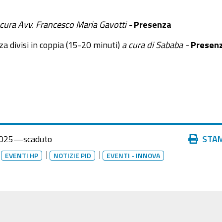
 cura
Avv. Francesco Maria Gavotti
-
Presenza
a divisi in coppia (15-20 minuti)
a cura di Sababa -
Presen
Azioni
025
—
scaduto
STA
sul
EVENTI HP
NOTIZIE PID
EVENTI - INNOVA
documento