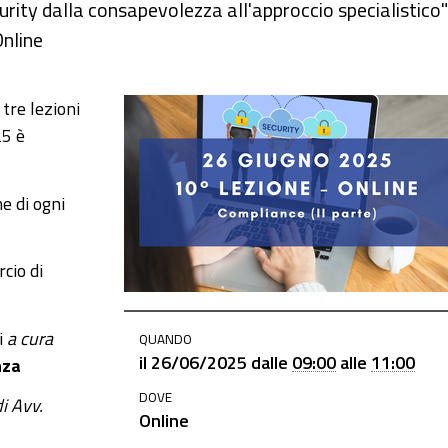
rity dalla consapevolezza all'approccio specialistico"
Online
 tre lezioni
25 è
ne di ogni
cio di
i
a cura
QUANDO
il
26/06/2025
dalle
09:00
alle
11:00
nza
DOVE
di
Avv.
Online