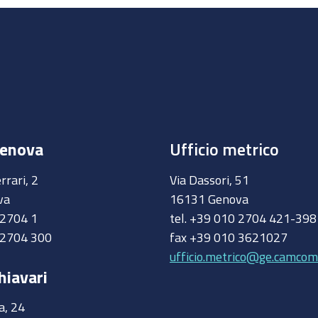
Genova
Ufficio metrico
rrari, 2
Via Dassori, 51
va
16131 Genova
0 2704 1
tel. +39 010 2704 421-39
 2704 300
fax +39 010 3621027
ufficio.metrico@ge.camcom.
hiavari
a, 24