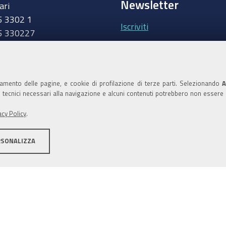
Newsletter
ari
5 3302 1
Iscriviti
5 330227
.camcom.it
Area riservata Giunt
Accedi
namento delle pagine, e cookie di profilazione di terze parti. Selezionando
A
ie tecnici necessari alla navigazione e alcuni contenuti potrebbero non essere
Area riservata Consi
acy Policy
.
Accedi
RSONALIZZA
ilità
Area riservata
Credits