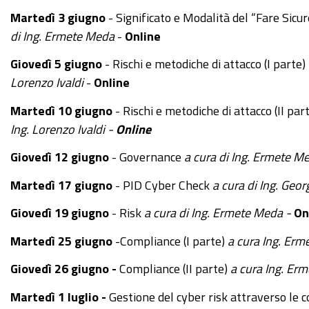
giugno
Martedì 3 giugno
- Significato e Modalità del “Fare Sic
2025
di Ing. Ermete Meda
-
Online
-
Giovedì 5 giugno
- Rischi e metodiche di attacco (I parte)
Corso
Lorenzo Ivaldi
-
Online
Cybersecurity
dalla
Martedì 10 giugno
- Rischi e metodiche di attacco (II par
consapevolezza
Ing. Lorenzo Ivaldi -
Online
all'approccio
Giovedì 12 giugno
- Governance
a cura di Ing. Ermete 
specialistico:
10°
Martedì 17 giugno
- PID Cyber Check
a cura di Ing. Geo
lezione
Giovedì 19 giugno
- Risk
a cura di
Ing. Ermete Meda -
On
2025-
06-
Martedì 25 giugno
-Compliance (I parte)
a cura
Ing. Erm
26T09:00:00+02:00
Giovedì 26 giugno -
Compliance (II parte)
a cura
Ing. Er
2025-
Martedì 1 luglio -
Gestione del cyber risk attraverso le 
06-