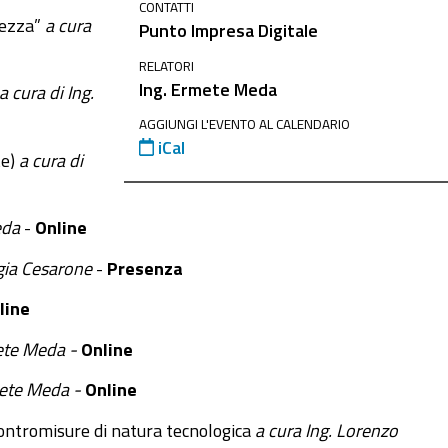
CONTATTI
urezza”
a cura
Punto Impresa Digitale
RELATORI
Ing. Ermete Meda
a cura di Ing.
AGGIUNGI L'EVENTO AL CALENDARIO
iCal
te)
a cura di
Meda
-
Online
rgia Cesarone
-
Presenza
line
ete Meda -
Online
mete Meda -
Online
contromisure di natura tecnologica
a cura Ing. Lorenzo