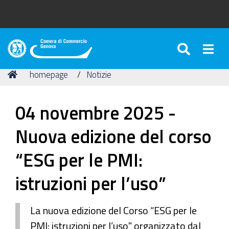
pid@ge.camcom.it
SEARC
Togg
Camera
di
Tu
Home
homepage
Notizie
Commercio
sei
di
qui:
Genova
04 novembre 2025 -
Nuova edizione del corso
“ESG per le PMI:
istruzioni per l’uso”
La nuova edizione del Corso “ESG per le
PMI: istruzioni per l’uso" organizzato dal