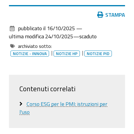
Azioni
STAMPA
sul
pubblicato il
16/10/2025
—
documento
ultima modifica
24/10/2025
—
scaduto
archiviato sotto:
NOTIZIE - INNOVA
NOTIZIE HP
NOTIZIE PID
Contenuti correlati
Corso ESG per le PMI: istruzioni per
l'uso