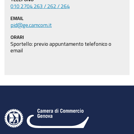
010 2704 263 / 262 / 264
EMAIL
pid@ge.camcom.it
ORARI
Sportello: previo appuntamento telefonico o
email