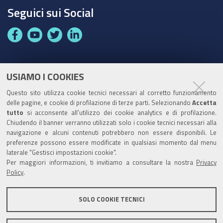
Seguici sui Social
F
Y
T
L
a
o
w
i
c
u
i
n
e
t
t
k
USIAMO I COOKIES
Partita Iva / Codice Fiscale: 00796640100
b
u
t
e
Questo sito utilizza cookie tecnici necessari al corretto funzionamento
o
b
e
d
delle pagine, e cookie di profilazione di terze parti. Selezionando
Accetta
Codice Univoco Ufficio:
UF1SDE
tutto
si acconsente all’utilizzo dei cookie analytics e di profilazione.
o
e
r
I
Chiudendo il banner verranno utilizzati solo i cookie tecnici necessari alla
I soggetti privati potranno effettuare i pagamenti
k
n
navigazione e alcuni contenuti potrebbero non essere disponibili. Le
tramite PagoPA con Modalità diretta o con Avviso di
preferenze possono essere modificate in qualsiasi momento dal menu
pagamento al seguente link
Paga con PagoPA
laterale "Gestisci impostazioni cookie".
Per maggiori informazioni, ti invitiamo a consultare la nostra
Privacy
Codice IBAN per le pubbliche amministrazioni
Policy
.
comprese nel regime di Tesoreria Unica presso la
Banca D’Italia: IT96Z0100004306TU0000007079
SOLO COOKIE TECNICI