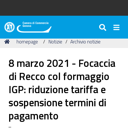
SEARC
Togg
Camera
di
Tu
Home
homepage
Notizie
Archivio notizie
Commercio
sei
di
qui:
Genova
8 marzo 2021 - Focaccia
di Recco col formaggio
IGP: riduzione tariffa e
sospensione termini di
pagamento