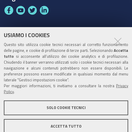
F
Y
T
L
a
o
w
i
c
u
i
n
e
t
t
k
USIAMO I COOKIES
Partita Iva / Codice Fiscale: 00796640100
b
u
t
e
Questo sito utilizza cookie tecnici necessari al corretto funzionamento
o
b
e
d
delle pagine, e cookie di profilazione di terze parti. Selezionando
Accetta
Codice Univoco Ufficio:
UF1SDE
tutto
si acconsente all’utilizzo dei cookie analytics e di profilazione.
o
e
r
I
Chiudendo il banner verranno utilizzati solo i cookie tecnici necessari alla
I soggetti privati potranno effettuare i pagamenti
k
n
navigazione e alcuni contenuti potrebbero non essere disponibili. Le
tramite PagoPA con Modalità diretta o con Avviso di
preferenze possono essere modificate in qualsiasi momento dal menu
pagamento al seguente link
Paga con PagoPA
laterale "Gestisci impostazioni cookie".
Per maggiori informazioni, ti invitiamo a consultare la nostra
Privacy
Codice IBAN per le pubbliche amministrazioni
Policy
.
comprese nel regime di Tesoreria Unica presso la
Banca D’Italia: IT96Z0100004306TU0000007079
SOLO COOKIE TECNICI
ACCETTA TUTTO