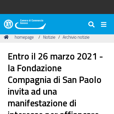
SEARC
Togg
Camera
di
Tu
Home
homepage
Notizie
Archivio notizie
Commercio
sei
di
qui:
Genova
Entro il 26 marzo 2021 -
la Fondazione
Compagnia di San Paolo
invita ad una
manifestazione di