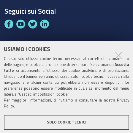
Seguici sui Social
F
Y
T
L
a
o
w
i
c
u
i
n
e
t
t
k
USIAMO I COOKIES
Partita Iva / Codice Fiscale: 00796640100
b
u
t
e
Questo sito utilizza cookie tecnici necessari al corretto funzionamento
o
b
e
d
delle pagine, e cookie di profilazione di terze parti. Selezionando
Accetta
Codice Univoco Ufficio:
UF1SDE
tutto
si acconsente all’utilizzo dei cookie analytics e di profilazione.
o
e
r
I
Chiudendo il banner verranno utilizzati solo i cookie tecnici necessari alla
I soggetti privati potranno effettuare i pagamenti
k
n
navigazione e alcuni contenuti potrebbero non essere disponibili. Le
tramite PagoPA con Modalità diretta o con Avviso di
preferenze possono essere modificate in qualsiasi momento dal menu
pagamento al seguente link
Paga con PagoPA
laterale "Gestisci impostazioni cookie".
Per maggiori informazioni, ti invitiamo a consultare la nostra
Privacy
Codice IBAN per le pubbliche amministrazioni
Policy
.
comprese nel regime di Tesoreria Unica presso la
Banca D’Italia: IT96Z0100004306TU0000007079
SOLO COOKIE TECNICI