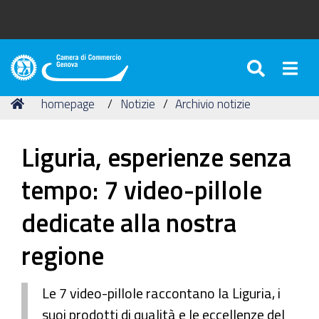
SEARC
Togg
Camera
di
Tu
Home
homepage
Notizie
Archivio notizie
Commercio
sei
di
qui:
Genova
Liguria, esperienze senza
tempo: 7 video-pillole
dedicate alla nostra
regione
Le 7 video-pillole raccontano la Liguria, i
suoi prodotti di qualità e le eccellenze del