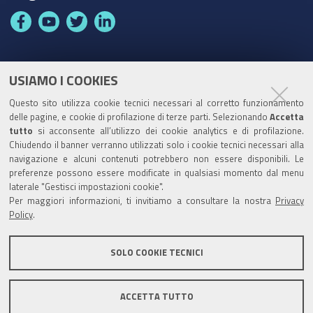
F
Y
T
L
a
o
w
i
c
u
i
n
e
t
t
k
USIAMO I COOKIES
Partita Iva / Codice Fiscale: 00796640100
b
u
t
e
Questo sito utilizza cookie tecnici necessari al corretto funzionamento
o
b
e
d
delle pagine, e cookie di profilazione di terze parti. Selezionando
Accetta
Codice Univoco Ufficio:
UF1SDE
tutto
si acconsente all’utilizzo dei cookie analytics e di profilazione.
o
e
r
I
Chiudendo il banner verranno utilizzati solo i cookie tecnici necessari alla
I soggetti privati potranno effettuare i pagamenti
k
n
navigazione e alcuni contenuti potrebbero non essere disponibili. Le
tramite PagoPA con Modalità diretta o con Avviso di
preferenze possono essere modificate in qualsiasi momento dal menu
pagamento al seguente link
Paga con PagoPA
laterale "Gestisci impostazioni cookie".
Per maggiori informazioni, ti invitiamo a consultare la nostra
Privacy
Codice IBAN per le pubbliche amministrazioni
Policy
.
comprese nel regime di Tesoreria Unica presso la
Banca D’Italia: IT96Z0100004306TU0000007079
SOLO COOKIE TECNICI
ACCETTA TUTTO