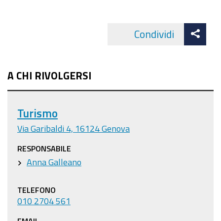
Att
Condividi
Facebo
cond
A CHI RIVOLGERSI
Turismo
Via Garibaldi 4, 16124 Genova
RESPONSABILE
Anna Galleano
TELEFONO
010 2704 561