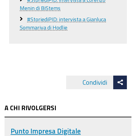
Menin di BiStems
#StoriediPID: intervista a Gianluca
Sommariva di Hodlie
Att
Condividi
Facebo
cond
A CHI RIVOLGERSI
Punto Impresa Digitale