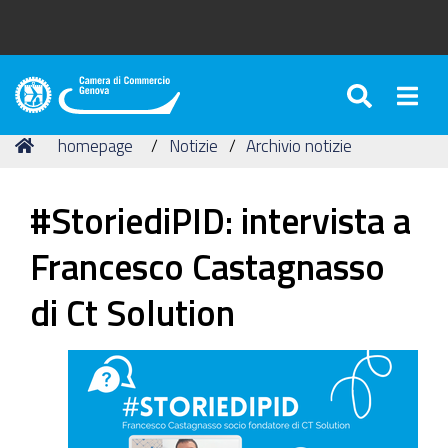
SEARC
Togg
Camera
di
Tu
Home
homepage
Notizie
Archivio notizie
Commercio
sei
di
qui:
Genova
#StoriediPID: intervista a
Francesco Castagnasso
di Ct Solution