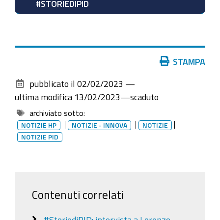
#STORIEDIPID
Azioni
STAMPA
sul
pubblicato il
02/02/2023
—
documento
ultima modifica
13/02/2023
—
scaduto
archiviato sotto:
NOTIZIE HP
NOTIZIE - INNOVA
NOTIZIE
NOTIZIE PID
Contenuti correlati
#StoriediPID: intervista a Lorenzo