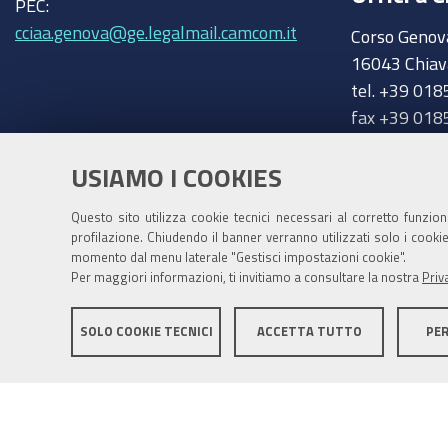
PEC:
cciaa.genova@ge.legalmail.camcom.it
Corso Genov
16043 Chiav
tel. +39 018
fax +39 018
chiavari@ge
Trasparenza
USIAMO I COOKIES
Amministrazione trasparente
Questo sito utilizza cookie tecnici necessari al corretto funzio
profilazione. Chiudendo il banner verranno utilizzati solo i cook
momento dal menu laterale "Gestisci impostazioni cookie".
Per maggiori informazioni, ti invitiamo a consultare la nostra
Priv
SOLO COOKIE TECNICI
ACCETTA TUTTO
PE
Mappa del sito
Privacy policy
Note legali
Accessib