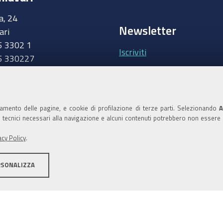
a, 24
Newsletter
ari
5 3302 1
Iscriviti
5 330227
.camcom.it
Area riservata Giunt
Accedi
namento delle pagine, e cookie di profilazione di terze parti. Selezionando
A
ie tecnici necessari alla navigazione e alcuni contenuti potrebbero non essere
Area riservata Consi
acy Policy
.
Accedi
RSONALIZZA
ilità
Area riservata
Credits