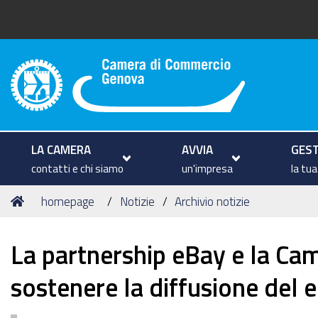
Camera di Commercio di Geno
LA CAMERA
AVVIA
GEST
contatti e chi siamo
un'impresa
la tu
Tu
Home
homepage
Notizie
Archivio notizie
sei
qui:
La partnership eBay e la Ca
sostenere la diffusione del