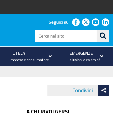
facebook
twitter
youtu
li
Seguici su
Cerca
nel
sito
TUTELA
EMERGENZE
impresa e consumatore
alluvioni e calamità
At
Condividi
Face
co
A CHI RIVOLGERSI