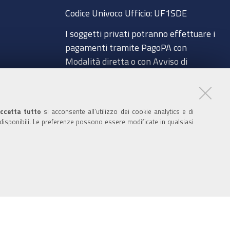
o
e
r
I
Codice Univoco Ufficio:
UF1SDE
k
n
I soggetti privati potranno effettuare i
pagamenti tramite PagoPA con
Modalità diretta o con Avviso di
pagamento al seguente link
a
Paga con PagoPA
Codice IBAN per le pubbliche
ccetta tutto
si acconsente all’utilizzo dei cookie analytics e di
 disponibili. Le preferenze possono essere modificate in qualsiasi
amministrazioni comprese nel regime di
glio
Tesoreria Unica presso la Banca D’Italia:
IT96Z0100004306TU0000007079