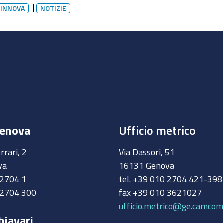
sul
- INNOVA
NOTIZIE
documento
Genova
Ufficio metrico
rrari, 2
Via Dassori, 51
va
16131 Genova
0 2704 1
tel. +39 010 2704 421-39
 2704 300
fax +39 010 3621027
ufficio.metrico@ge.camcom.
hiavari