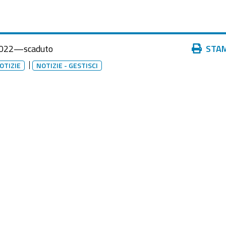
Azioni
022
—
scaduto
STA
sul
OTIZIE
NOTIZIE - GESTISCI
documento