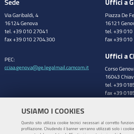
Sede
Uffici a 
Via Garibaldi, 4
Piazza De Fe
16124 Genova
16121 Geno
tel. +39 010 27041
tel. +39 01
fax +39 010 2704.300
fax +39 010
Uffici a C
PEC:
cciaa.genova@ge.legalmail.camcom.it
Corso Genov
16043 Chiav
tel. +39 018
fax +39 018
chiavari@ge
Trasparenza
USIAMO I COOKIES
Amministrazione trasparente
Questo sito utilizza cookie tecnici necessari al corretto funzio
profilazione. Chiudendo il banner verranno utilizzati solo i cook