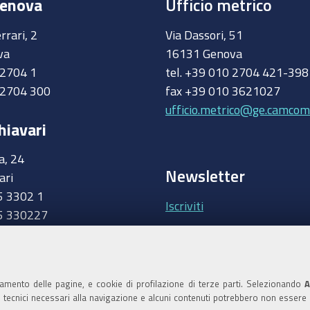
Genova
Ufficio metrico
rrari, 2
Via Dassori, 51
va
16131 Genova
0 2704 1
tel. +39 010 2704 421-39
 2704 300
fax +39 010 3621027
ufficio.metrico@ge.camcom.
hiavari
a, 24
Newsletter
ari
5 3302 1
Iscriviti
5 330227
.camcom.it
Area riservata Giunt
Accedi
namento delle pagine, e cookie di profilazione di terze parti. Selezionando
A
ie tecnici necessari alla navigazione e alcuni contenuti potrebbero non essere