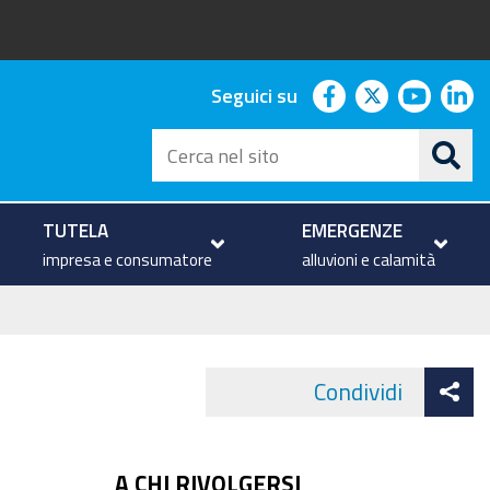
facebook
twitter
youtu
li
Seguici su
Cerca
nel
sito
TUTELA
EMERGENZE
impresa e consumatore
alluvioni e calamità
At
Condividi
Face
co
A CHI RIVOLGERSI