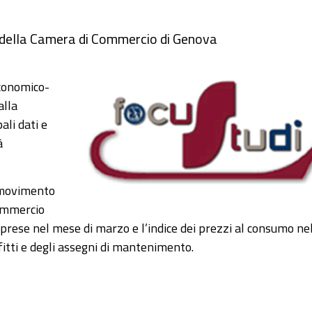
di della Camera di Commercio di Genova
Economico-
alla
ali dati e
à
l movimento
commercio
mprese nel mese di marzo e l’indice dei prezzi al consumo ne
ffitti e degli assegni di mantenimento.