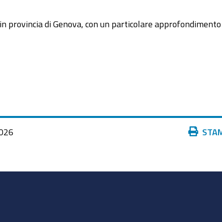
e in provincia di Genova, con un particolare approfondimento
Azioni
026
STA
sul
documento