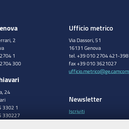
Genova
Ufficio metrico
rrari, 2
Via Dassori, 51
va
16131 Genova
0 2704 1
tel. +39 010 2704 421-39
 2704 300
fax +39 010 3621027
ufficio.metrico@ge.camcom.
hiavari
a, 24
Newsletter
ari
5 3302 1
Iscriviti
5 330227
.camcom.it
Area riservata Giunt