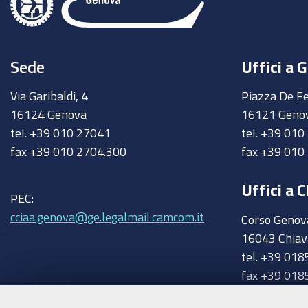
Sede
Uffici a 
Via Garibaldi, 4
Piazza De Fe
16124 Genova
16121 Geno
tel. +39 010 27041
tel. +39 01
fax +39 010 2704.300
fax +39 010
Uffici a C
PEC:
cciaa.genova@ge.legalmail.camcom.it
Corso Genov
16043 Chiav
tel. +39 018
fax +39 018
chiavari@ge
Trasparenza