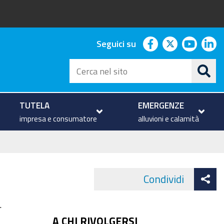
facebook
twitter
youtu
li
Seguici su
Cerca
nel
sito
TUTELA
EMERGENZE
impresa e consumatore
alluvioni e calamità
At
Condividi
Face
co
.
A CHI RIVOLGERSI