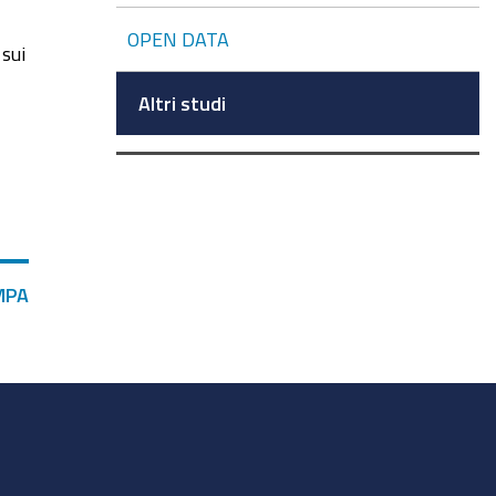
OPEN DATA
 sui
Altri studi
MPA