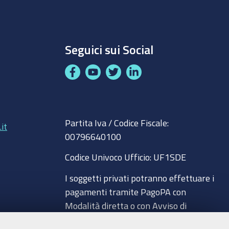
Seguici sui Social
F
Y
T
L
a
o
w
i
c
u
i
n
8
e
t
t
k
Partita Iva / Codice Fiscale:
b
u
t
e
it
00796640100
o
b
e
d
o
e
r
I
Codice Univoco Ufficio:
UF1SDE
k
n
I soggetti privati potranno effettuare i
pagamenti tramite PagoPA con
Modalità diretta o con Avviso di
pagamento al seguente link
a