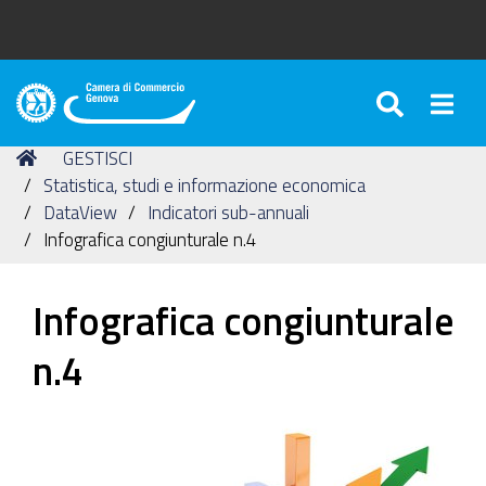
SEARC
Togg
Camera
di
Tu
Home
GESTISCI
Commercio
sei
Statistica, studi e informazione economica
di
qui:
DataView
Indicatori sub-annuali
Genova
Infografica congiunturale n.4
Infografica congiunturale
n.4