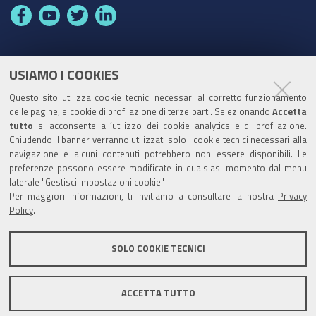
F
Y
T
L
a
o
w
i
c
u
i
n
e
t
t
k
USIAMO I COOKIES
Partita Iva / Codice Fiscale: 00796640100
b
u
t
e
Questo sito utilizza cookie tecnici necessari al corretto funzionamento
o
b
e
d
delle pagine, e cookie di profilazione di terze parti. Selezionando
Accetta
Codice Univoco Ufficio:
UF1SDE
tutto
si acconsente all’utilizzo dei cookie analytics e di profilazione.
o
e
r
I
Chiudendo il banner verranno utilizzati solo i cookie tecnici necessari alla
I soggetti privati potranno effettuare i pagamenti
k
n
navigazione e alcuni contenuti potrebbero non essere disponibili. Le
tramite PagoPA con Modalità diretta o con Avviso di
preferenze possono essere modificate in qualsiasi momento dal menu
pagamento al seguente link
Paga con PagoPA
laterale "Gestisci impostazioni cookie".
Per maggiori informazioni, ti invitiamo a consultare la nostra
Privacy
Codice IBAN per le pubbliche amministrazioni
Policy
.
comprese nel regime di Tesoreria Unica presso la
Banca D’Italia: IT96Z0100004306TU0000007079
SOLO COOKIE TECNICI
ACCETTA TUTTO