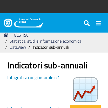
SEARC
Togg
Camera
di
Tu
Home
GESTISCI
Commercio
sei
Statistica, studi e informazione economica
di
qui:
DataView
Indicatori sub-annuali
Genova
Indicatori sub-annuali
Infografica congiunturale n.1