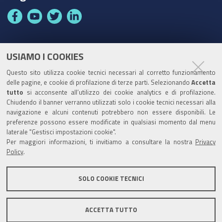
F
Y
T
L
a
o
w
i
c
u
i
n
e
t
t
k
USIAMO I COOKIES
Partita Iva / Codice Fiscale: 00796640100
b
u
t
e
Questo sito utilizza cookie tecnici necessari al corretto funzionamento
o
b
e
d
delle pagine, e cookie di profilazione di terze parti. Selezionando
Accetta
Codice Univoco Ufficio:
UF1SDE
tutto
si acconsente all’utilizzo dei cookie analytics e di profilazione.
o
e
r
I
Chiudendo il banner verranno utilizzati solo i cookie tecnici necessari alla
I soggetti privati potranno effettuare i pagamenti
k
n
navigazione e alcuni contenuti potrebbero non essere disponibili. Le
tramite PagoPA con Modalità diretta o con Avviso di
preferenze possono essere modificate in qualsiasi momento dal menu
pagamento al seguente link
Paga con PagoPA
laterale "Gestisci impostazioni cookie".
Per maggiori informazioni, ti invitiamo a consultare la nostra
Privacy
Codice IBAN per le pubbliche amministrazioni
Policy
.
comprese nel regime di Tesoreria Unica presso la
Banca D’Italia: IT96Z0100004306TU0000007079
SOLO COOKIE TECNICI
ACCETTA TUTTO