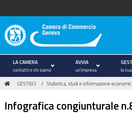
Camera di Commercio di Geno
LA CAMERA
AVVIA
GEST
contatti e chi siamo
un'impresa
la tu
Tu
Home
GESTISCI
Statistica, studi e informazione economic
sei
qui:
Infografica congiunturale n.