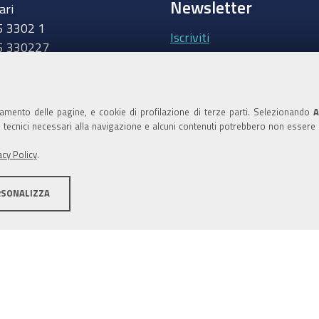
Newsletter
ari
5 3302 1
Iscriviti
5 330227
.camcom.it
Area riservata Giunt
Accedi
namento delle pagine, e cookie di profilazione di terze parti. Selezionando
A
ie tecnici necessari alla navigazione e alcuni contenuti potrebbero non essere
Area riservata Consi
acy Policy
.
Accedi
RSONALIZZA
ilità
Area riservata
Credits