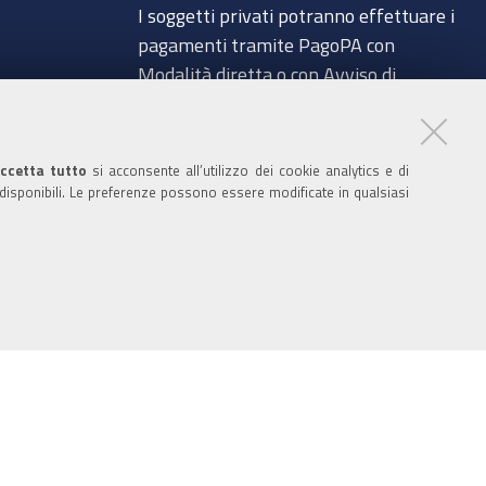
I soggetti privati potranno effettuare i
pagamenti tramite PagoPA con
Modalità diretta o con Avviso di
pagamento al seguente link
a
Paga con PagoPA
ccetta tutto
si acconsente all’utilizzo dei cookie analytics e di
Codice IBAN per le pubbliche
 disponibili. Le preferenze possono essere modificate in qualsiasi
amministrazioni comprese nel regime di
glio
Tesoreria Unica presso la Banca D’Italia:
IT96Z0100004306TU0000007079