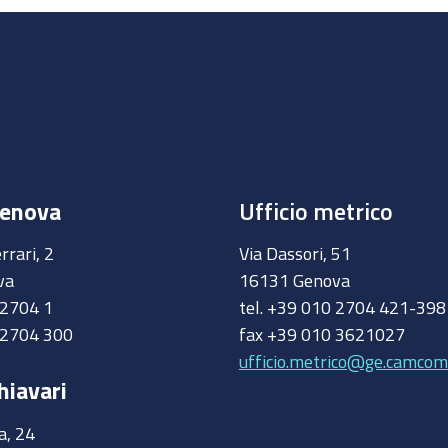
Genova
Ufficio metrico
rrari, 2
Via Dassori, 51
va
16131 Genova
0 2704 1
tel. +39 010 2704 421-39
 2704 300
fax +39 010 3621027
ufficio.metrico@ge.camcom.
hiavari
a, 24