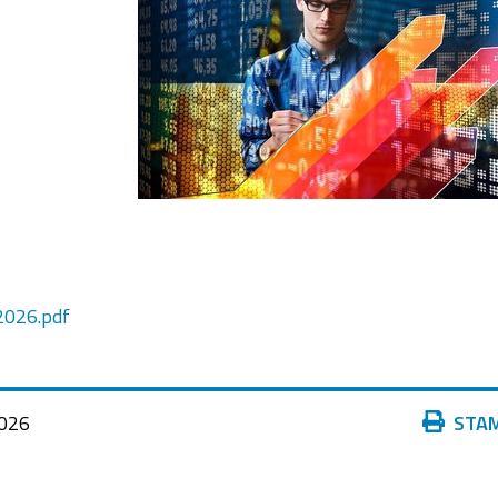
2026.pdf
Azioni
026
STA
sul
documento