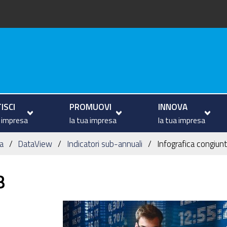
va
ISCI
PROMUOVI
INNOVA
a impresa
la tua impresa
la tua impresa
a
DataView
Indicatori sub-annuali
Infografica congiunt
8