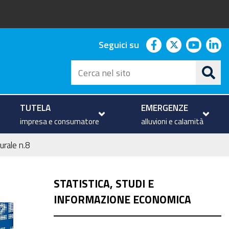
facebook
twitter
youtu
li
Seguici su
Cerca
nel
sito
TUTELA
EMERGENZE
impresa e consumatore
alluvioni e calamità
urale n.8
STATISTICA, STUDI E
INFORMAZIONE ECONOMICA