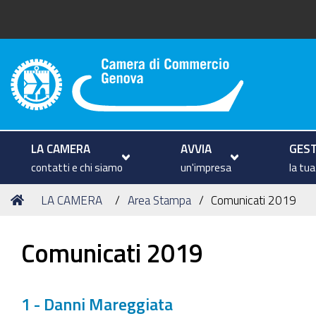
Camera di Commercio di Geno
LA CAMERA
AVVIA
GEST
contatti e chi siamo
un'impresa
la tu
Tu
Home
LA CAMERA
Area Stampa
Comunicati 2019
sei
qui:
Comunicati 2019
1 - Danni Mareggiata