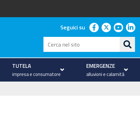
facebook
twitter
youtu
li
Seguici su
Cerca
nel
sito
TUTELA
EMERGENZE
impresa e consumatore
alluvioni e calamità