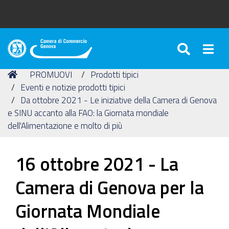
SEARC
Togg
Camera
di
Tu
Home
PROMUOVI
Prodotti tipici
Commercio
sei
Eventi e notizie prodotti tipici
di
qui:
Da ottobre 2021 - Le iniziative della Camera di Genova
Genova
e SINU accanto alla FAO: la Giornata mondiale
dell'Alimentazione e molto di più
16 ottobre 2021 - La
Camera di Genova per la
Giornata Mondiale