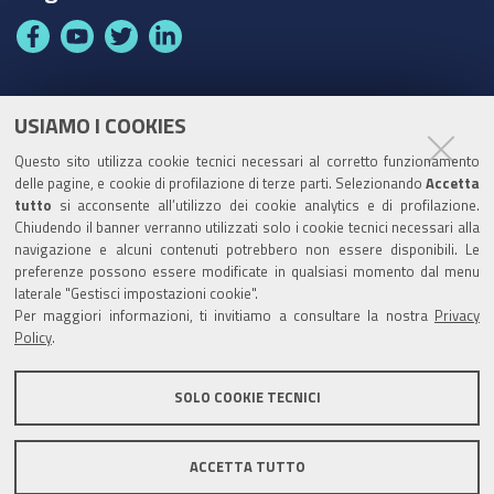
F
Y
T
L
a
o
w
i
c
u
i
n
e
t
t
k
USIAMO I COOKIES
Partita Iva / Codice Fiscale: 00796640100
b
u
t
e
Questo sito utilizza cookie tecnici necessari al corretto funzionamento
o
b
e
d
delle pagine, e cookie di profilazione di terze parti. Selezionando
Accetta
Codice Univoco Ufficio:
UF1SDE
tutto
si acconsente all’utilizzo dei cookie analytics e di profilazione.
o
e
r
I
Chiudendo il banner verranno utilizzati solo i cookie tecnici necessari alla
I soggetti privati potranno effettuare i pagamenti
k
n
navigazione e alcuni contenuti potrebbero non essere disponibili. Le
tramite PagoPA con Modalità diretta o con Avviso di
preferenze possono essere modificate in qualsiasi momento dal menu
pagamento al seguente link
Paga con PagoPA
laterale "Gestisci impostazioni cookie".
Per maggiori informazioni, ti invitiamo a consultare la nostra
Privacy
Codice IBAN per le pubbliche amministrazioni
Policy
.
comprese nel regime di Tesoreria Unica presso la
Banca D’Italia: IT96Z0100004306TU0000007079
SOLO COOKIE TECNICI
ACCETTA TUTTO