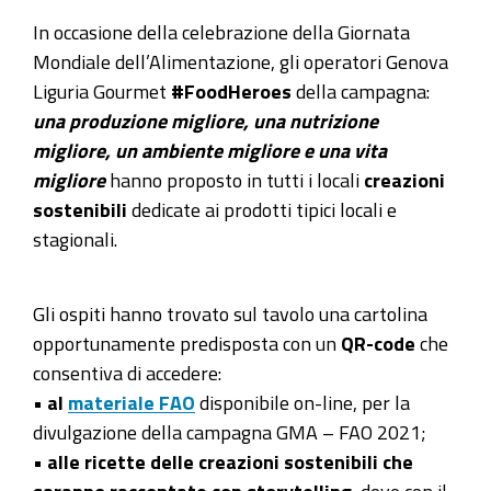
In occasione della celebrazione della Giornata
Mondiale dell’Alimentazione, gli operatori Genova
Liguria Gourmet
#FoodHeroes
della campagna:
una produzione migliore, una nutrizione
migliore, un ambiente migliore e una vita
migliore
hanno proposto in tutti i locali
creazioni
sostenibili
dedicate ai prodotti tipici locali e
stagionali.
Gli ospiti hanno trovato sul tavolo una cartolina
opportunamente predisposta con un
QR-code
che
consentiva di accedere:
•
al
materiale FAO
disponibile on-line, per la
divulgazione della campagna GMA – FAO 2021;
•
alle ricette delle creazioni sostenibili che
saranno raccontate con storytelling
, dove con il